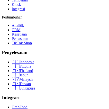
Tempahan
Kiosk
Integrasi
Pertumbuhan
Analitik
CRM
Kesetiaan
Pemasaran
TikTok Shop
Penyelesaian
🇮🇩
Indonesia
🇵🇭
Filipina
🇹🇭
Thailand
🇯🇵
Jepun
🇲🇾
Malaysia
🇹🇼
Taiwan
🇸🇬
Singapura
Integrasi
GrabFood