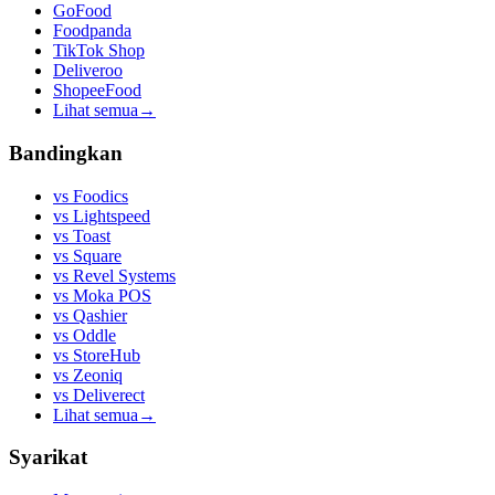
GoFood
Foodpanda
TikTok Shop
Deliveroo
ShopeeFood
Lihat semua
→
Bandingkan
vs
Foodics
vs
Lightspeed
vs
Toast
vs
Square
vs
Revel Systems
vs
Moka POS
vs
Qashier
vs
Oddle
vs
StoreHub
vs
Zeoniq
vs
Deliverect
Lihat semua
→
Syarikat