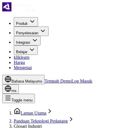
Produk
Penyelesaian
Integrasi
Belajar
kliklearn
Harga
Mengenai
Tempah Demo
Log Masuk
Bahasa Melayu
ms
ms
Toggle menu
Laman Utama
Panduan Teknologi Pedagang
Glosari Industri