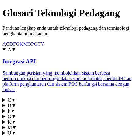
Glosari Teknologi Pedagang
Panduan lengkap anda untuk teknologi pedagang dan terminologi
penghantaran makanan.
A
C
D
F
G
K
M
O
P
Q
T
V
A
▼
Integrasi API
Sambungan perisian yang membolehkan sistem berbeza
berkomunikasi dan berkongsi data secara automatik, membolehkan
platform penghantaran dan sistem POS berfungsi bersama dengan
lancar.
C
▼
D
▼
F
▼
G
▼
K
▼
M
▼
O
▼