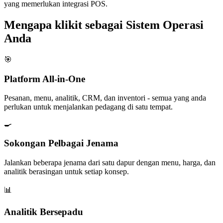
yang memerlukan integrasi POS.
Mengapa klikit sebagai Sistem Operasi
Anda
🎯
Platform All-in-One
Pesanan, menu, analitik, CRM, dan inventori - semua yang anda
perlukan untuk menjalankan pedagang di satu tempat.
🍳
Sokongan Pelbagai Jenama
Jalankan beberapa jenama dari satu dapur dengan menu, harga, dan
analitik berasingan untuk setiap konsep.
📊
Analitik Bersepadu