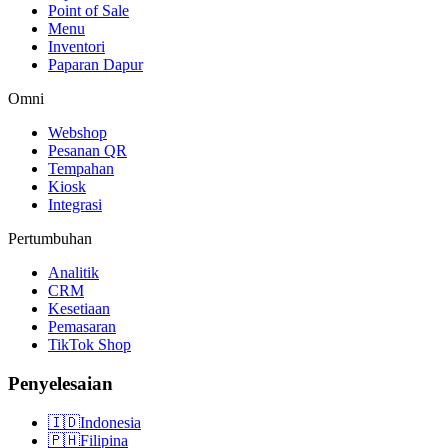
Point of Sale
Menu
Inventori
Paparan Dapur
Omni
Webshop
Pesanan QR
Tempahan
Kiosk
Integrasi
Pertumbuhan
Analitik
CRM
Kesetiaan
Pemasaran
TikTok Shop
Penyelesaian
🇮🇩
Indonesia
🇵🇭
Filipina