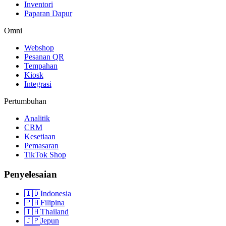
Inventori
Paparan Dapur
Omni
Webshop
Pesanan QR
Tempahan
Kiosk
Integrasi
Pertumbuhan
Analitik
CRM
Kesetiaan
Pemasaran
TikTok Shop
Penyelesaian
🇮🇩
Indonesia
🇵🇭
Filipina
🇹🇭
Thailand
🇯🇵
Jepun