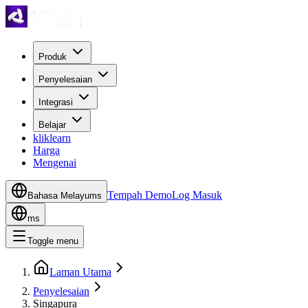
Produk
Penyelesaian
Integrasi
Belajar
kliklearn
Harga
Mengenai
Tempah Demo
Log Masuk
Bahasa Melayu
ms
ms
Toggle menu
Laman Utama
Penyelesaian
Singapura