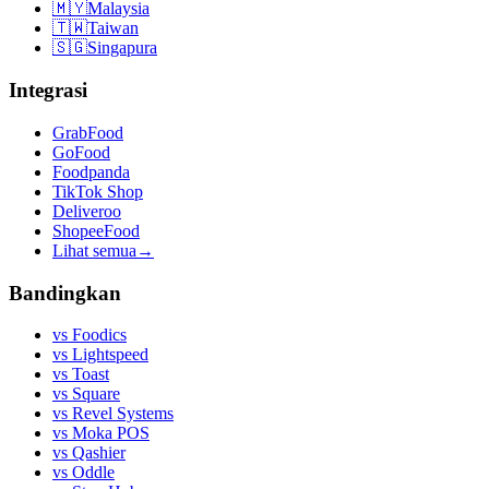
🇲🇾
Malaysia
🇹🇼
Taiwan
🇸🇬
Singapura
Integrasi
GrabFood
GoFood
Foodpanda
TikTok Shop
Deliveroo
ShopeeFood
Lihat semua
→
Bandingkan
vs
Foodics
vs
Lightspeed
vs
Toast
vs
Square
vs
Revel Systems
vs
Moka POS
vs
Qashier
vs
Oddle