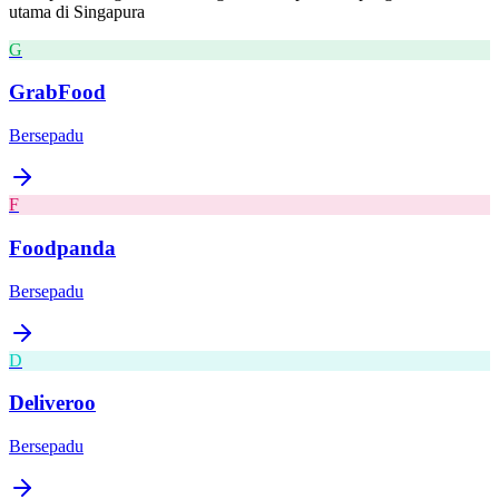
utama di
Singapura
G
GrabFood
Bersepadu
F
Foodpanda
Bersepadu
D
Deliveroo
Bersepadu