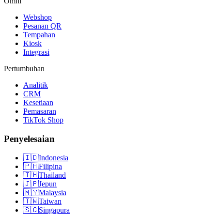
Omni
Webshop
Pesanan QR
Tempahan
Kiosk
Integrasi
Pertumbuhan
Analitik
CRM
Kesetiaan
Pemasaran
TikTok Shop
Penyelesaian
🇮🇩
Indonesia
🇵🇭
Filipina
🇹🇭
Thailand
🇯🇵
Jepun
🇲🇾
Malaysia
🇹🇼
Taiwan
🇸🇬
Singapura