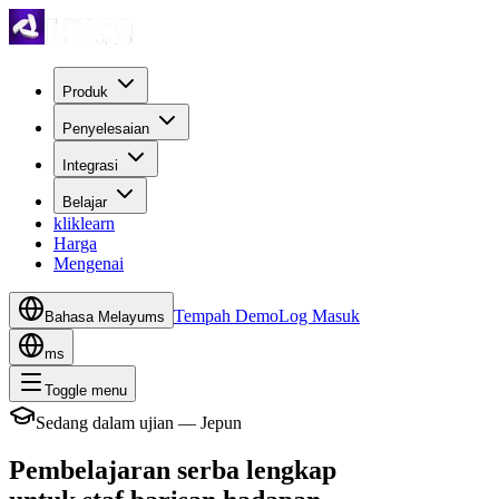
Produk
Penyelesaian
Integrasi
Belajar
kliklearn
Harga
Mengenai
Tempah Demo
Log Masuk
Bahasa Melayu
ms
ms
Toggle menu
Sedang dalam ujian — Jepun
Pembelajaran serba lengkap