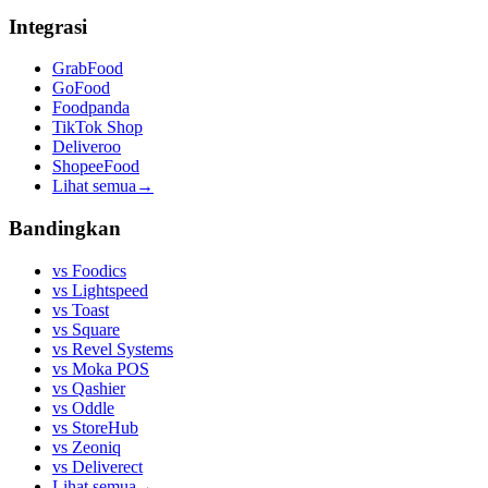
Integrasi
GrabFood
GoFood
Foodpanda
TikTok Shop
Deliveroo
ShopeeFood
Lihat semua
→
Bandingkan
vs
Foodics
vs
Lightspeed
vs
Toast
vs
Square
vs
Revel Systems
vs
Moka POS
vs
Qashier
vs
Oddle
vs
StoreHub
vs
Zeoniq
vs
Deliverect
Lihat semua
→