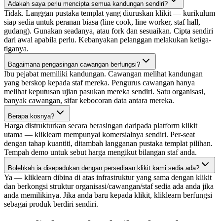
Adakah saya perlu mencipta semua kandungan sendiri?
Tidak. Langgan pustaka templat yang diuruskan klikit — kurikulum
siap sedia untuk peranan biasa (line cook, line worker, staf hall,
gudang). Gunakan seadanya, atau fork dan sesuaikan. Cipta sendiri
dari awal apabila perlu. Kebanyakan pelanggan melakukan ketiga-
tiganya.
Bagaimana pengasingan cawangan berfungsi?
Ibu pejabat memiliki kandungan. Cawangan melihat kandungan
yang berskop kepada staf mereka. Pengurus cawangan hanya
melihat keputusan ujian pasukan mereka sendiri. Satu organisasi,
banyak cawangan, sifar kebocoran data antara mereka.
Berapa kosnya?
Harga distrukturkan secara berasingan daripada platform klikit
utama — kliklearn mempunyai komersialnya sendiri. Per-seat
dengan tahap kuantiti, ditambah langganan pustaka templat pilihan.
Tempah demo untuk sebut harga mengikut bilangan staf anda.
Bolehkah ia disepadukan dengan persediaan klikit kami sedia ada?
Ya — kliklearn dibina di atas infrastruktur yang sama dengan klikit
dan berkongsi struktur organisasi/cawangan/staf sedia ada anda jika
anda memilikinya. Jika anda baru kepada klikit, kliklearn berfungsi
sebagai produk berdiri sendiri.