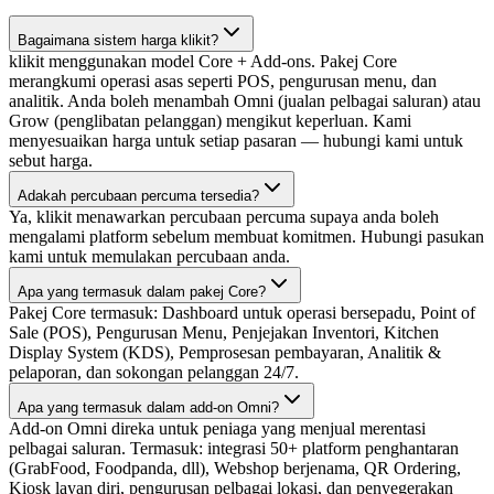
Bagaimana sistem harga klikit?
klikit menggunakan model Core + Add-ons. Pakej Core
merangkumi operasi asas seperti POS, pengurusan menu, dan
analitik. Anda boleh menambah Omni (jualan pelbagai saluran) atau
Grow (penglibatan pelanggan) mengikut keperluan. Kami
menyesuaikan harga untuk setiap pasaran — hubungi kami untuk
sebut harga.
Adakah percubaan percuma tersedia?
Ya, klikit menawarkan percubaan percuma supaya anda boleh
mengalami platform sebelum membuat komitmen. Hubungi pasukan
kami untuk memulakan percubaan anda.
Apa yang termasuk dalam pakej Core?
Pakej Core termasuk: Dashboard untuk operasi bersepadu, Point of
Sale (POS), Pengurusan Menu, Penjejakan Inventori, Kitchen
Display System (KDS), Pemprosesan pembayaran, Analitik &
pelaporan, dan sokongan pelanggan 24/7.
Apa yang termasuk dalam add-on Omni?
Add-on Omni direka untuk peniaga yang menjual merentasi
pelbagai saluran. Termasuk: integrasi 50+ platform penghantaran
(GrabFood, Foodpanda, dll), Webshop berjenama, QR Ordering,
Kiosk layan diri, pengurusan pelbagai lokasi, dan penyegerakan