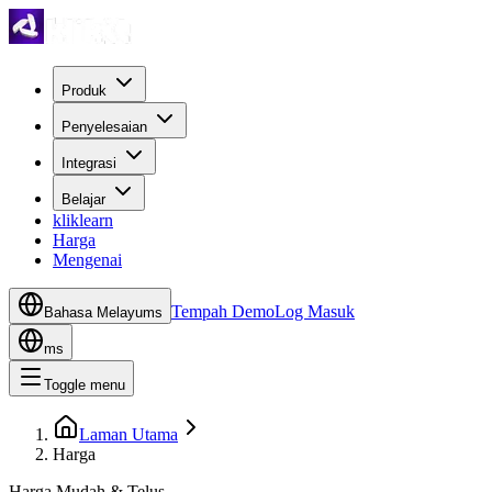
Produk
Penyelesaian
Integrasi
Belajar
kliklearn
Harga
Mengenai
Tempah Demo
Log Masuk
Bahasa Melayu
ms
ms
Toggle menu
Laman Utama
Harga
Harga Mudah & Telus