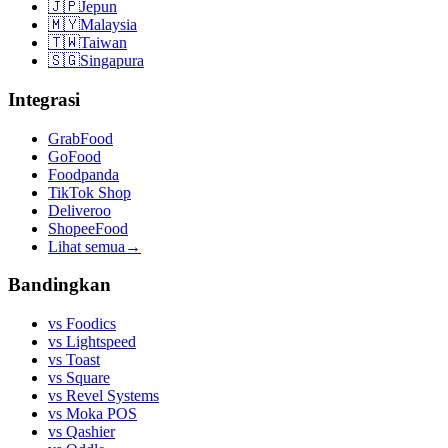
🇯🇵
Jepun
🇲🇾
Malaysia
🇹🇼
Taiwan
🇸🇬
Singapura
Integrasi
GrabFood
GoFood
Foodpanda
TikTok Shop
Deliveroo
ShopeeFood
Lihat semua
→
Bandingkan
vs
Foodics
vs
Lightspeed
vs
Toast
vs
Square
vs
Revel Systems
vs
Moka POS
vs
Qashier