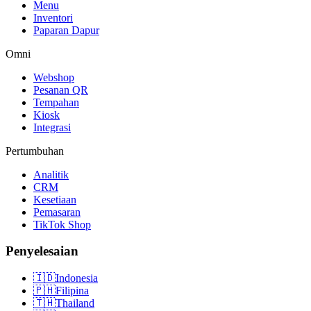
Menu
Inventori
Paparan Dapur
Omni
Webshop
Pesanan QR
Tempahan
Kiosk
Integrasi
Pertumbuhan
Analitik
CRM
Kesetiaan
Pemasaran
TikTok Shop
Penyelesaian
🇮🇩
Indonesia
🇵🇭
Filipina
🇹🇭
Thailand