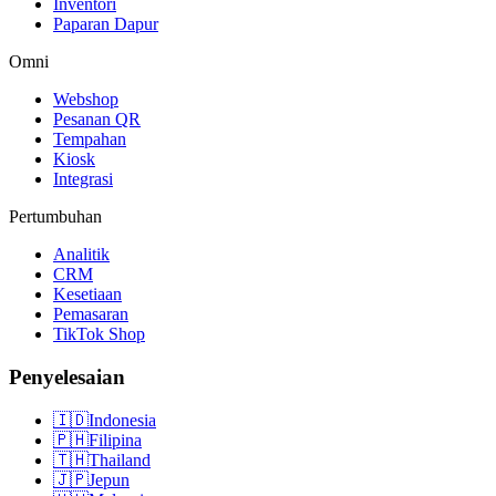
Inventori
Paparan Dapur
Omni
Webshop
Pesanan QR
Tempahan
Kiosk
Integrasi
Pertumbuhan
Analitik
CRM
Kesetiaan
Pemasaran
TikTok Shop
Penyelesaian
🇮🇩
Indonesia
🇵🇭
Filipina
🇹🇭
Thailand
🇯🇵
Jepun