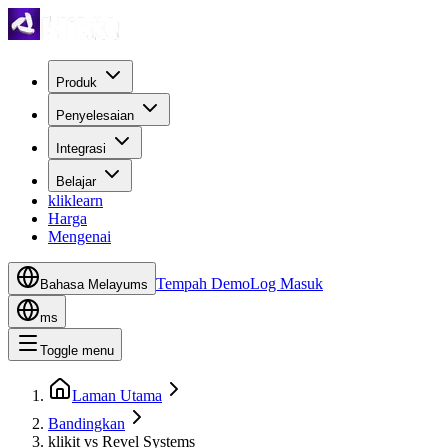
Produk
Penyelesaian
Integrasi
Belajar
kliklearn
Harga
Mengenai
Tempah Demo
Log Masuk
Bahasa Melayu
ms
ms
Toggle menu
Laman Utama
Bandingkan
klikit vs Revel Systems