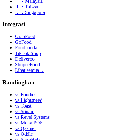
🇲🇾
Malaysia
🇹🇼
Taiwan
🇸🇬
Singapura
Integrasi
GrabFood
GoFood
Foodpanda
TikTok Shop
Deliveroo
ShopeeFood
Lihat semua
→
Bandingkan
vs
Foodics
vs
Lightspeed
vs
Toast
vs
Square
vs
Revel Systems
vs
Moka POS
vs
Qashier
vs
Oddle
vs
StoreHub