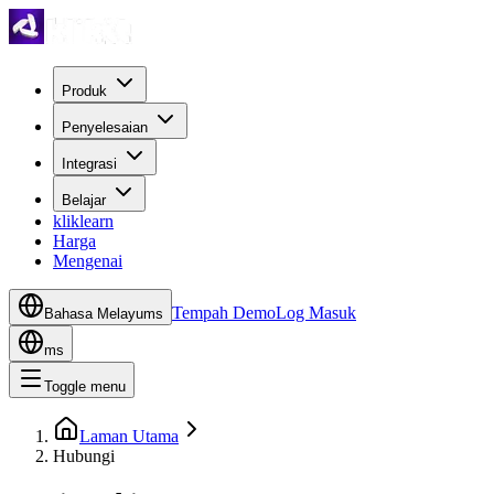
Produk
Penyelesaian
Integrasi
Belajar
kliklearn
Harga
Mengenai
Tempah Demo
Log Masuk
Bahasa Melayu
ms
ms
Toggle menu
Laman Utama
Hubungi