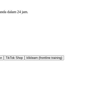
anda dalam 24 jam.
an
TikTok Shop
kliklearn (frontline training)