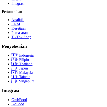
Integrasi
Pertumbuhan
Analitik
CRM
Kesetiaan
Pemasaran
TikTok Shop
Penyelesaian
🇮🇩
Indonesia
🇵🇭
Filipina
🇹🇭
Thailand
🇯🇵
Jepun
🇲🇾
Malaysia
🇹🇼
Taiwan
🇸🇬
Singapura
Integrasi
GrabFood
GoFood