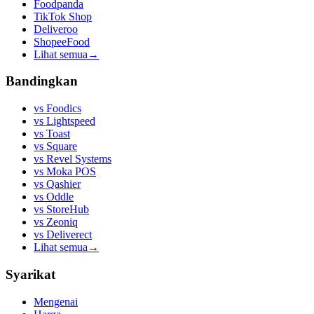
Foodpanda
TikTok Shop
Deliveroo
ShopeeFood
Lihat semua
→
Bandingkan
vs
Foodics
vs
Lightspeed
vs
Toast
vs
Square
vs
Revel Systems
vs
Moka POS
vs
Qashier
vs
Oddle
vs
StoreHub
vs
Zeoniq
vs
Deliverect
Lihat semua
→
Syarikat
Mengenai