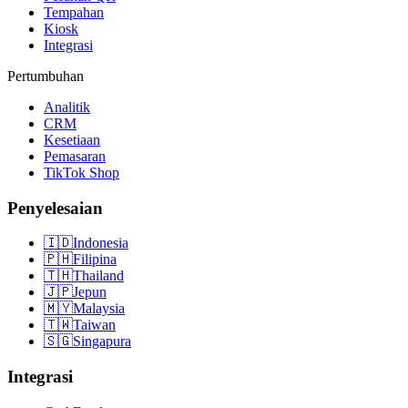
Tempahan
Kiosk
Integrasi
Pertumbuhan
Analitik
CRM
Kesetiaan
Pemasaran
TikTok Shop
Penyelesaian
🇮🇩
Indonesia
🇵🇭
Filipina
🇹🇭
Thailand
🇯🇵
Jepun
🇲🇾
Malaysia
🇹🇼
Taiwan
🇸🇬
Singapura
Integrasi