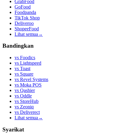
GrabFood
GoFood
Foodpanda
TikTok Shop
Deliveroo
ShopeeFood
Lihat semua
→
Bandingkan
vs
Foodics
vs
Lightspeed
vs
Toast
vs
Square
vs
Revel Systems
vs
Moka POS
vs
Qashier
vs
Oddle
vs
StoreHub
vs
Zeoniq
vs
Deliverect
Lihat semua
→
Syarikat