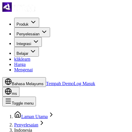
Produk
Penyelesaian
Integrasi
Belajar
kliklearn
Harga
Mengenai
Tempah Demo
Log Masuk
Bahasa Melayu
ms
ms
Toggle menu
Laman Utama
Penyelesaian
Indonesia