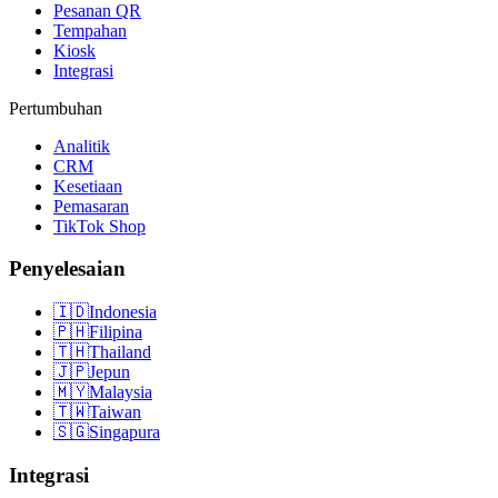
Pesanan QR
Tempahan
Kiosk
Integrasi
Pertumbuhan
Analitik
CRM
Kesetiaan
Pemasaran
TikTok Shop
Penyelesaian
🇮🇩
Indonesia
🇵🇭
Filipina
🇹🇭
Thailand
🇯🇵
Jepun
🇲🇾
Malaysia
🇹🇼
Taiwan
🇸🇬
Singapura
Integrasi