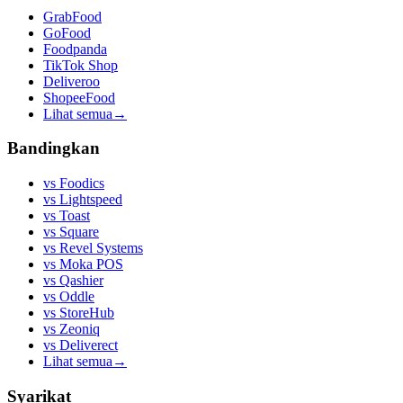
GrabFood
GoFood
Foodpanda
TikTok Shop
Deliveroo
ShopeeFood
Lihat semua
→
Bandingkan
vs
Foodics
vs
Lightspeed
vs
Toast
vs
Square
vs
Revel Systems
vs
Moka POS
vs
Qashier
vs
Oddle
vs
StoreHub
vs
Zeoniq
vs
Deliverect
Lihat semua
→
Syarikat