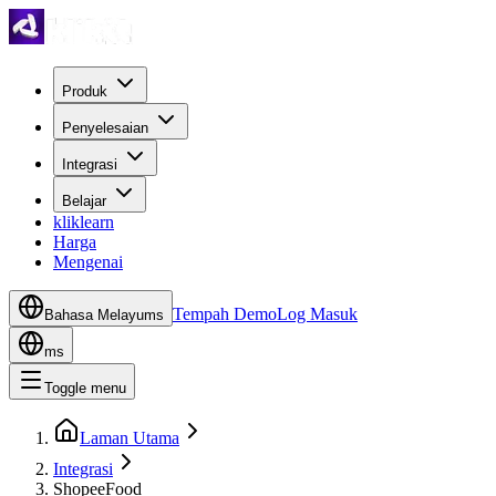
Produk
Penyelesaian
Integrasi
Belajar
kliklearn
Harga
Mengenai
Tempah Demo
Log Masuk
Bahasa Melayu
ms
ms
Toggle menu
Laman Utama
Integrasi
ShopeeFood