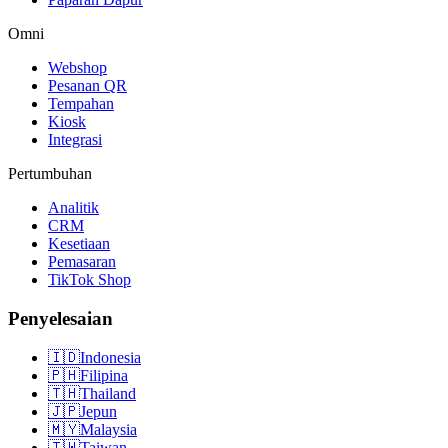
Omni
Webshop
Pesanan QR
Tempahan
Kiosk
Integrasi
Pertumbuhan
Analitik
CRM
Kesetiaan
Pemasaran
TikTok Shop
Penyelesaian
🇮🇩
Indonesia
🇵🇭
Filipina
🇹🇭
Thailand
🇯🇵
Jepun
🇲🇾
Malaysia
🇹🇼
Taiwan