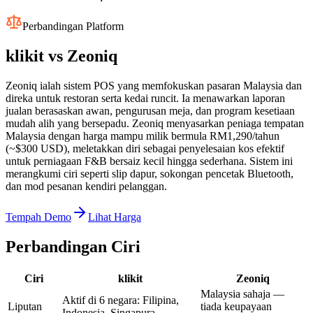
Perbandingan Platform
klikit vs
Zeoniq
Zeoniq ialah sistem POS yang memfokuskan pasaran Malaysia dan
direka untuk restoran serta kedai runcit. Ia menawarkan laporan
jualan berasaskan awan, pengurusan meja, dan program kesetiaan
mudah alih yang bersepadu. Zeoniq menyasarkan peniaga tempatan
Malaysia dengan harga mampu milik bermula RM1,290/tahun
(~$300 USD), meletakkan diri sebagai penyelesaian kos efektif
untuk perniagaan F&B bersaiz kecil hingga sederhana. Sistem ini
merangkumi ciri seperti slip dapur, sokongan pencetak Bluetooth,
dan mod pesanan kendiri pelanggan.
Tempah Demo
Lihat Harga
Perbandingan Ciri
Ciri
klikit
Zeoniq
Malaysia sahaja —
Aktif di 6 negara: Filipina,
Liputan
tiada keupayaan
Indonesia, Singapura,