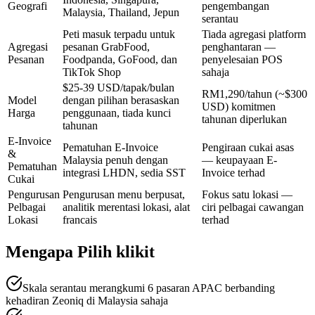
Geografi
pengembangan
Malaysia, Thailand, Jepun
serantau
Peti masuk terpadu untuk
Tiada agregasi platform
Agregasi
pesanan GrabFood,
penghantaran —
Pesanan
Foodpanda, GoFood, dan
penyelesaian POS
TikTok Shop
sahaja
$25-39 USD/tapak/bulan
RM1,290/tahun (~$300
Model
dengan pilihan berasaskan
USD) komitmen
Harga
penggunaan, tiada kunci
tahunan diperlukan
tahunan
E-Invoice
Pematuhan E-Invoice
Pengiraan cukai asas
&
Malaysia penuh dengan
— keupayaan E-
Pematuhan
integrasi LHDN, sedia SST
Invoice terhad
Cukai
Pengurusan
Pengurusan menu berpusat,
Fokus satu lokasi —
Pelbagai
analitik merentasi lokasi, alat
ciri pelbagai cawangan
Lokasi
francais
terhad
Mengapa Pilih klikit
Skala serantau merangkumi 6 pasaran APAC berbanding
kehadiran Zeoniq di Malaysia sahaja