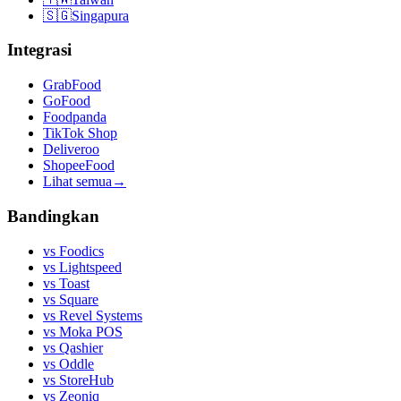
🇸🇬
Singapura
Integrasi
GrabFood
GoFood
Foodpanda
TikTok Shop
Deliveroo
ShopeeFood
Lihat semua
→
Bandingkan
vs
Foodics
vs
Lightspeed
vs
Toast
vs
Square
vs
Revel Systems
vs
Moka POS
vs
Qashier
vs
Oddle
vs
StoreHub
vs
Zeoniq