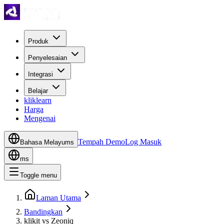
Produk
Penyelesaian
Integrasi
Belajar
kliklearn
Harga
Mengenai
Tempah Demo
Log Masuk
Bahasa Melayu
ms
ms
Toggle menu
Laman Utama
Bandingkan
klikit vs Zeoniq