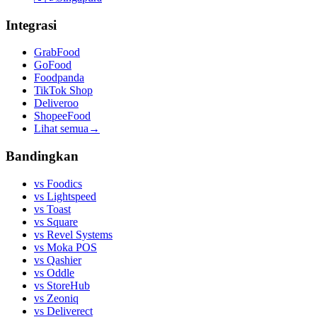
Integrasi
GrabFood
GoFood
Foodpanda
TikTok Shop
Deliveroo
ShopeeFood
Lihat semua
→
Bandingkan
vs
Foodics
vs
Lightspeed
vs
Toast
vs
Square
vs
Revel Systems
vs
Moka POS
vs
Qashier
vs
Oddle
vs
StoreHub
vs
Zeoniq
vs
Deliverect