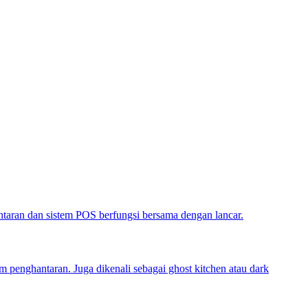
taran dan sistem POS berfungsi bersama dengan lancar.
 penghantaran. Juga dikenali sebagai ghost kitchen atau dark