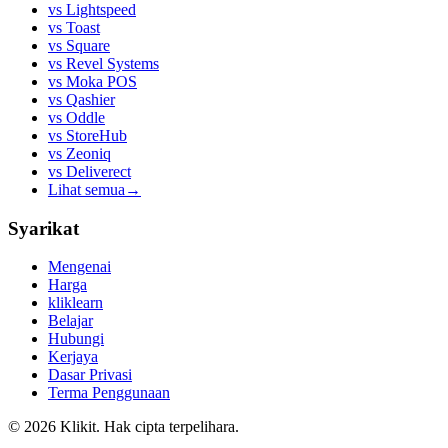
vs
Lightspeed
vs
Toast
vs
Square
vs
Revel Systems
vs
Moka POS
vs
Qashier
vs
Oddle
vs
StoreHub
vs
Zeoniq
vs
Deliverect
Lihat semua
→
Syarikat
Mengenai
Harga
kliklearn
Belajar
Hubungi
Kerjaya
Dasar Privasi
Terma Penggunaan
© 2026 Klikit. Hak cipta terpelihara.