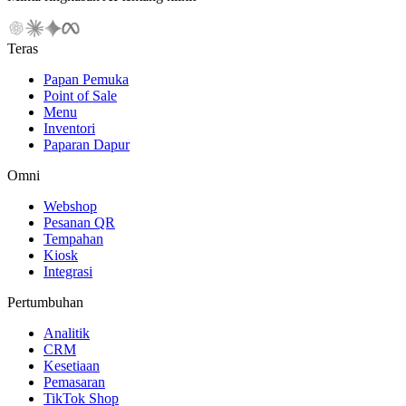
Teras
Papan Pemuka
Point of Sale
Menu
Inventori
Paparan Dapur
Omni
Webshop
Pesanan QR
Tempahan
Kiosk
Integrasi
Pertumbuhan
Analitik
CRM
Kesetiaan
Pemasaran
TikTok Shop