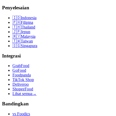
Penyelesaian
🇮🇩
Indonesia
🇵🇭
Filipina
🇹🇭
Thailand
🇯🇵
Jepun
🇲🇾
Malaysia
🇹🇼
Taiwan
🇸🇬
Singapura
Integrasi
GrabFood
GoFood
Foodpanda
TikTok Shop
Deliveroo
ShopeeFood
Lihat semua
→
Bandingkan
vs
Foodics