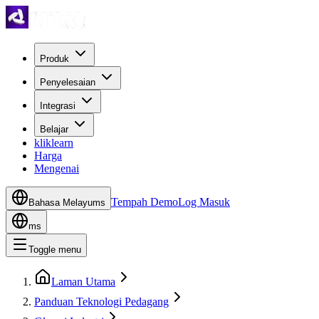
Produk
Penyelesaian
Integrasi
Belajar
kliklearn
Harga
Mengenai
Tempah Demo
Log Masuk
Bahasa Melayu
ms
ms
Toggle menu
Laman Utama
Panduan Teknologi Pedagang