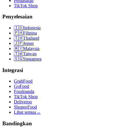
Pemasaran
TikTok Shop
Penyelesaian
🇮🇩
Indonesia
🇵🇭
Filipina
🇹🇭
Thailand
🇯🇵
Jepun
🇲🇾
Malaysia
🇹🇼
Taiwan
🇸🇬
Singapura
Integrasi
GrabFood
GoFood
Foodpanda
TikTok Shop
Deliveroo
ShopeeFood
Lihat semua
→
Bandingkan