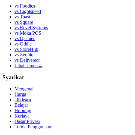
vs
Foodics
vs
Lightspeed
vs
Toast
vs
Square
vs
Revel Systems
vs
Moka POS
vs
Qashier
vs
Oddle
vs
StoreHub
vs
Zeoniq
vs
Deliverect
Lihat semua
→
Syarikat
Mengenai
Harga
kliklearn
Belajar
Hubungi
Kerjaya
Dasar Privasi
Terma Penggunaan