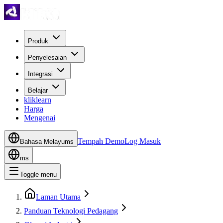
Produk
Penyelesaian
Integrasi
Belajar
kliklearn
Harga
Mengenai
Tempah Demo
Log Masuk
Bahasa Melayu
ms
ms
Toggle menu
Laman Utama
Panduan Teknologi Pedagang