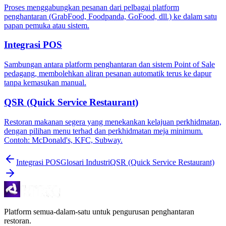
Proses menggabungkan pesanan dari pelbagai platform
penghantaran (GrabFood, Foodpanda, GoFood, dll.) ke dalam satu
papan pemuka atau sistem.
Integrasi POS
Sambungan antara platform penghantaran dan sistem Point of Sale
pedagang, membolehkan aliran pesanan automatik terus ke dapur
tanpa kemasukan manual.
QSR (Quick Service Restaurant)
Restoran makanan segera yang menekankan kelajuan perkhidmatan,
dengan pilihan menu terhad dan perkhidmatan meja minimum.
Contoh: McDonald's, KFC, Subway.
Integrasi POS
Glosari Industri
QSR (Quick Service Restaurant)
Platform semua-dalam-satu untuk pengurusan penghantaran
restoran.