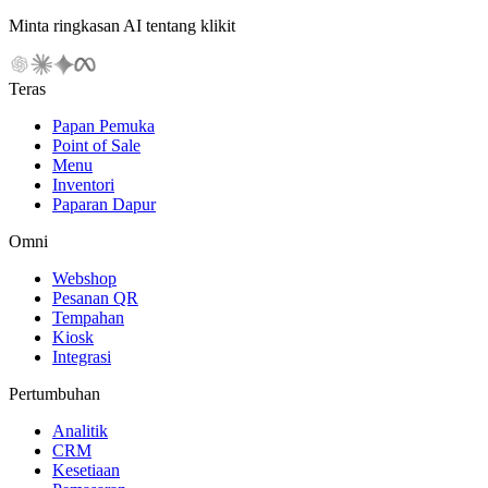
Minta ringkasan AI tentang klikit
Teras
Papan Pemuka
Point of Sale
Menu
Inventori
Paparan Dapur
Omni
Webshop
Pesanan QR
Tempahan
Kiosk
Integrasi
Pertumbuhan
Analitik
CRM
Kesetiaan