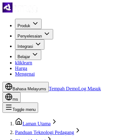
Produk
Penyelesaian
Integrasi
Belajar
kliklearn
Harga
Mengenai
Tempah Demo
Log Masuk
Bahasa Melayu
ms
ms
Toggle menu
Laman Utama
Panduan Teknologi Pedagang