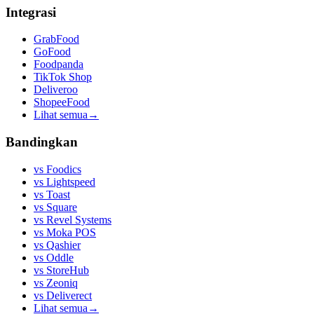
Integrasi
GrabFood
GoFood
Foodpanda
TikTok Shop
Deliveroo
ShopeeFood
Lihat semua
→
Bandingkan
vs
Foodics
vs
Lightspeed
vs
Toast
vs
Square
vs
Revel Systems
vs
Moka POS
vs
Qashier
vs
Oddle
vs
StoreHub
vs
Zeoniq
vs
Deliverect
Lihat semua
→