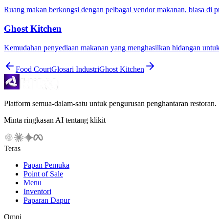
Ruang makan berkongsi dengan pelbagai vendor makanan, biasa di p
Ghost Kitchen
Kemudahan penyediaan makanan yang menghasilkan hidangan untuk pe
Food Court
Glosari Industri
Ghost Kitchen
Platform semua-dalam-satu untuk pengurusan penghantaran restoran.
Minta ringkasan AI tentang klikit
Teras
Papan Pemuka
Point of Sale
Menu
Inventori
Paparan Dapur
Omni