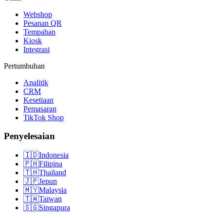
Webshop
Pesanan QR
Tempahan
Kiosk
Integrasi
Pertumbuhan
Analitik
CRM
Kesetiaan
Pemasaran
TikTok Shop
Penyelesaian
🇮🇩
Indonesia
🇵🇭
Filipina
🇹🇭
Thailand
🇯🇵
Jepun
🇲🇾
Malaysia
🇹🇼
Taiwan
🇸🇬
Singapura