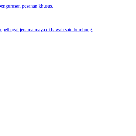
pengurusan pesanan khusus.
n pelbagai jenama maya di bawah satu bumbung.