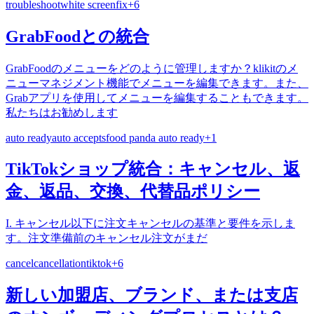
troubleshoot
white screen
fix
+
6
GrabFoodとの統合
GrabFoodのメニューをどのように管理しますか？klikitのメ
ニューマネジメント機能でメニューを編集できます。また、
Grabアプリを使用してメニューを編集することもできます。
私たちはお勧めします
auto ready
auto accepts
food panda auto ready
+
1
TikTokショップ統合：キャンセル、返
金、返品、交換、代替品ポリシー
I. キャンセル以下に注文キャンセルの基準と要件を示しま
す。注文準備前のキャンセル注文がまだ
cancel
cancellation
tiktok
+
6
新しい加盟店、ブランド、または支店