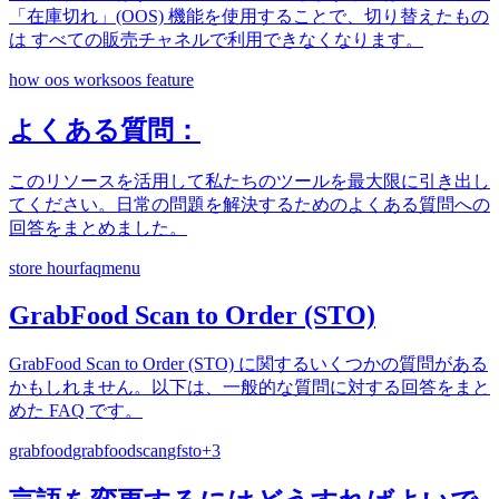
「在庫切れ」(OOS) 機能を使用することで、切り替えたもの
は すべての販売チャネルで利用できなくなります。
how oos works
oos feature
よくある質問：
このリソースを活用して私たちのツールを最大限に引き出し
てください。日常の問題を解決するためのよくある質問への
回答をまとめました。
store hour
faq
menu
GrabFood Scan to Order (STO)
GrabFood Scan to Order (STO) に関するいくつかの質問がある
かもしれません。以下は、一般的な質問に対する回答をまと
めた FAQ です。
grabfood
grabfoodscan
gfsto
+
3