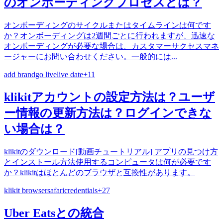
のオンボーディングプロセスとは？
オンボーディングのサイクルまたはタイムラインは何です
か？オンボーディングは2週間ごとに行われますが、迅速な
オンボーディングが必要な場合は、カスタマーサクセスマネ
ージャーにお問い合わせください。一般的には...
add brand
go live
live date
+
11
klikitアカウントの設定方法は？ユーザ
ー情報の更新方法は？ログインできな
い場合は？
klikitのダウンロード[動画チュートリアル] アプリの見つけ方
とインストール方法使用するコンピュータは何が必要です
か？klikitはほとんどのブラウザと互換性があります。
klikit browser
safari
credentials
+
27
Uber Eatsとの統合