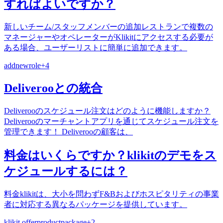
すればよいですか？
新しいチーム/スタッフメンバーの追加レストランで複数の
マネージャーやオペレーターがKlikitにアクセスする必要が
ある場合、ユーザーリストに簡単に追加できます。
add
new
role
+
4
Deliverooとの統合
Deliverooのスケジュール注文はどのように機能しますか？
Deliverooのマーチャントアプリを通じてスケジュール注文を
管理できます！ Deliverooの顧客は、
料金はいくらですか？klikitのデモをス
ケジュールするには？
料金klikitは、大小を問わずF&Bおよびホスピタリティの事業
者に対応する異なるパッケージを提供しています。
klikit offer
product
package
+
2