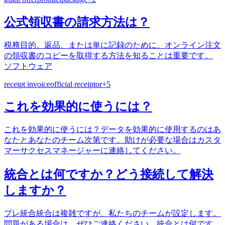
公式領収書の請求方法は？
税務目的、返品、または単に記録のために、オンライン注文
の領収書のコピーを取得する方法を知ることは重要です。
ソフトウェア
receipt invoice
official receipt
or
+
5
これを効果的に使うには？
これを効果的に使うには？データを効果的に使用するのはあ
なたとあなたのチーム次第です。助けが必要な場合はカスタ
マーサクセスマネージャーに連絡してください。
統合とは何ですか？どう接続して解決
しますか？
プレ統合統合は複雑ですが、私たちのチームが設定します。
問題がある場合は、ぜひご連絡ください。統合とは何です