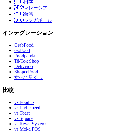
🇯🇵
日本
🇲🇾
マレーシア
🇹🇼
台湾
🇸🇬
シンガポール
インテグレーション
GrabFood
GoFood
Foodpanda
TikTok Shop
Deliveroo
ShopeeFood
すべて見る
→
比較
vs
Foodics
vs
Lightspeed
vs
Toast
vs
Square
vs
Revel Systems
vs
Moka POS