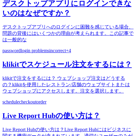
デスクトップアプリにログインできな
いのはなぜですか？
デスクトップアプリへのログインに困難を感じている場合、
問題の背後にはいくつかの理由が考えられます。この記事で
は一般的な
password
login problems
incorrect
+
4
klikitでスケジュール注文をするには？
klikitで注文をするには？ ウェブショップ注文はどうする
の？klikitを使用したレストラン/店舗のウェブサイトまたは
ウェブショップにアクセスします。注文を選択します。
schedule
checkout
order
Live Report Hubの使い方は？
Live Report Hubの使い方は？Live Report Hubにはビジネスに
関する機密データが含まれています - 適切なユーザーのみが