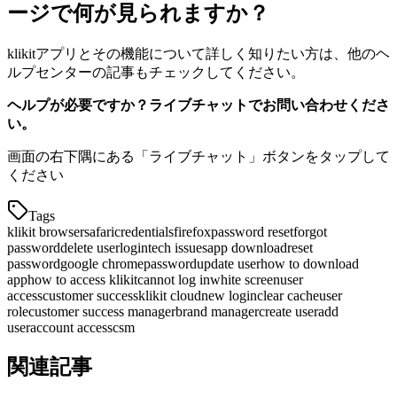
ージで何が見られますか？
klikitアプリとその機能について詳しく知りたい方は、他のヘ
ルプセンターの記事もチェックしてください。
ヘルプが必要ですか？ライブチャットでお問い合わせくださ
い。
画面の右下隅にある「ライブチャット」ボタンをタップして
ください
Tags
klikit browser
safari
credentials
firefox
password reset
forgot
password
delete user
login
tech issues
app download
reset
password
google chrome
password
update user
how to download
app
how to access klikit
cannot log in
white screen
user
access
customer success
klikit cloud
new login
clear cache
user
role
customer success manager
brand manager
create user
add
user
account access
csm
関連記事