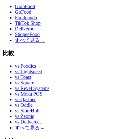
GrabFood
GoFood
Foodpanda
TikTok Shop
Deliveroo
ShopeeFood
すべて見る
→
比較
vs
Foodics
vs
Lightspeed
vs
Toast
vs
Square
vs
Revel Systems
vs
Moka POS
vs
Qashier
vs
Oddle
vs
StoreHub
vs
Zeoniq
vs
Deliverect
すべて見る
→