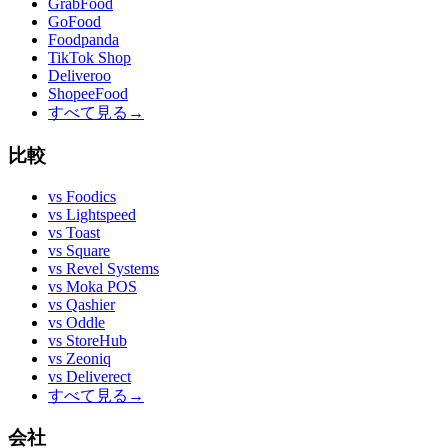
GrabFood
GoFood
Foodpanda
TikTok Shop
Deliveroo
ShopeeFood
すべて見る
→
比較
vs
Foodics
vs
Lightspeed
vs
Toast
vs
Square
vs
Revel Systems
vs
Moka POS
vs
Qashier
vs
Oddle
vs
StoreHub
vs
Zeoniq
vs
Deliverect
すべて見る
→
会社