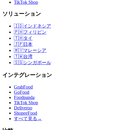
TikTok Shop
ソリューション
🇮🇩
インドネシア
🇵🇭
フィリピン
🇹🇭
タイ
🇯🇵
日本
🇲🇾
マレーシア
🇹🇼
台湾
🇸🇬
シンガポール
インテグレーション
GrabFood
GoFood
Foodpanda
TikTok Shop
Deliveroo
ShopeeFood
すべて見る
→