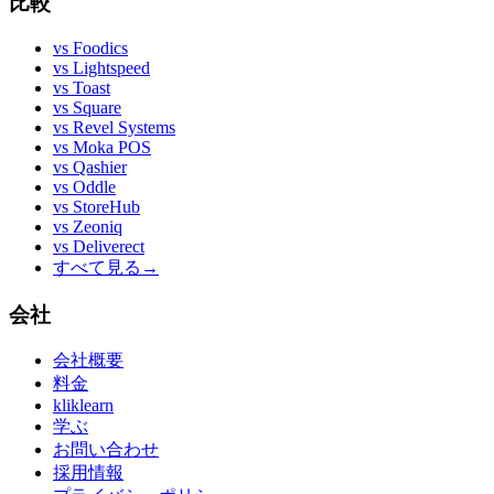
比較
vs
Foodics
vs
Lightspeed
vs
Toast
vs
Square
vs
Revel Systems
vs
Moka POS
vs
Qashier
vs
Oddle
vs
StoreHub
vs
Zeoniq
vs
Deliverect
すべて見る
→
会社
会社概要
料金
kliklearn
学ぶ
お問い合わせ
採用情報