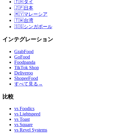
🇹🇭
タイ
🇯🇵
日本
🇲🇾
マレーシア
🇹🇼
台湾
🇸🇬
シンガポール
インテグレーション
GrabFood
GoFood
Foodpanda
TikTok Shop
Deliveroo
ShopeeFood
すべて見る
→
比較
vs
Foodics
vs
Lightspeed
vs
Toast
vs
Square
vs
Revel Systems