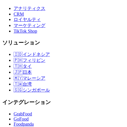
アナリティクス
CRM
ロイヤルティ
マーケティング
TikTok Shop
ソリューション
🇮🇩
インドネシア
🇵🇭
フィリピン
🇹🇭
タイ
🇯🇵
日本
🇲🇾
マレーシア
🇹🇼
台湾
🇸🇬
シンガポール
インテグレーション
GrabFood
GoFood
Foodpanda