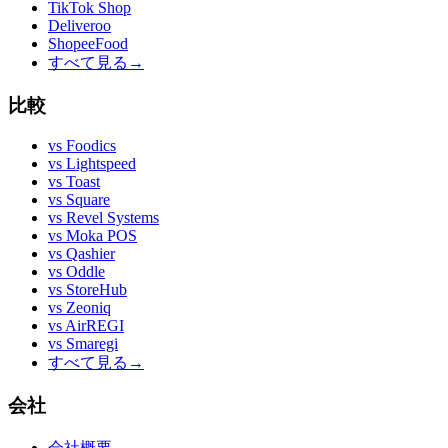
TikTok Shop
Deliveroo
ShopeeFood
すべて見る
→
比較
vs
Foodics
vs
Lightspeed
vs
Toast
vs
Square
vs
Revel Systems
vs
Moka POS
vs
Qashier
vs
Oddle
vs
StoreHub
vs
Zeoniq
vs
AirREGI
vs
Smaregi
すべて見る
→
会社
会社概要