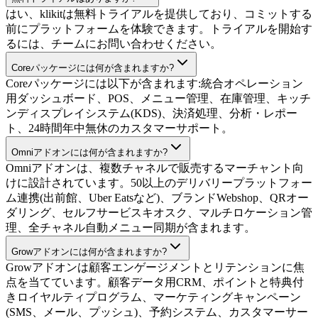
はい、klikitは無料トライアルを提供しており、コミットする
前にプラットフォームを体験できます。トライアルを開始す
るには、チームにお問い合わせください。
Coreパッケージには何が含まれますか?
Coreパッケージには以下が含まれます:統合オペレーション
用ダッシュボード、POS、メニュー管理、在庫管理、キッチ
ンディスプレイシステム(KDS)、決済処理、分析・レポー
ト、24時間年中無休のカスタマーサポート。
Omniアドオンには何が含まれますか?
Omniアドオンは、複数チャネルで販売するマーチャント向
けに設計されています。50以上のデリバリープラットフォー
ム連携(出前館、Uber Eatsなど)、ブランドWebshop、QRオー
ダリング、セルフサービスキオスク、マルチロケーション管
理、全チャネル自動メニュー同期が含まれます。
Growアドオンには何が含まれますか?
Growアドオンは顧客エンゲージメントとリテンションに焦
点を当てています。顧客データ用CRM、ポイントと特典付
きロイヤルティプログラム、マーケティングキャンペーン
(SMS、メール、プッシュ)、予約システム、カスタマーサー