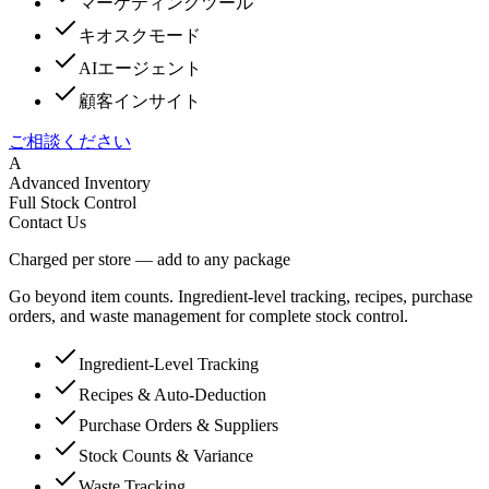
マーケティングツール
キオスクモード
AIエージェント
顧客インサイト
ご相談ください
A
Advanced Inventory
Full Stock Control
Contact Us
Charged per store — add to any package
Go beyond item counts. Ingredient-level tracking, recipes, purchase
orders, and waste management for complete stock control.
Ingredient-Level Tracking
Recipes & Auto-Deduction
Purchase Orders & Suppliers
Stock Counts & Variance
Waste Tracking