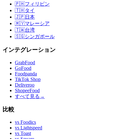
🇵🇭
フィリピン
🇹🇭
タイ
🇯🇵
日本
🇲🇾
マレーシア
🇹🇼
台湾
🇸🇬
シンガポール
インテグレーション
GrabFood
GoFood
Foodpanda
TikTok Shop
Deliveroo
ShopeeFood
すべて見る
→
比較
vs
Foodics
vs
Lightspeed
vs
Toast
vs
Square