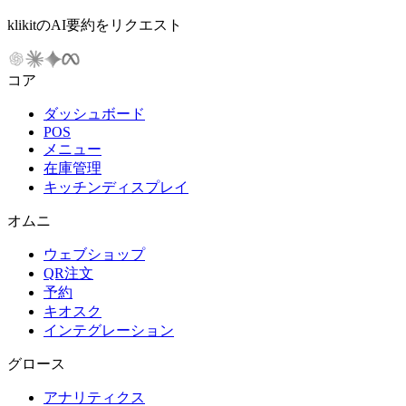
klikitのAI要約をリクエスト
コア
ダッシュボード
POS
メニュー
在庫管理
キッチンディスプレイ
オムニ
ウェブショップ
QR注文
予約
キオスク
インテグレーション
グロース
アナリティクス