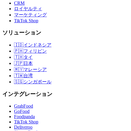
CRM
ロイヤルティ
マーケティング
TikTok Shop
ソリューション
🇮🇩
インドネシア
🇵🇭
フィリピン
🇹🇭
タイ
🇯🇵
日本
🇲🇾
マレーシア
🇹🇼
台湾
🇸🇬
シンガポール
インテグレーション
GrabFood
GoFood
Foodpanda
TikTok Shop
Deliveroo