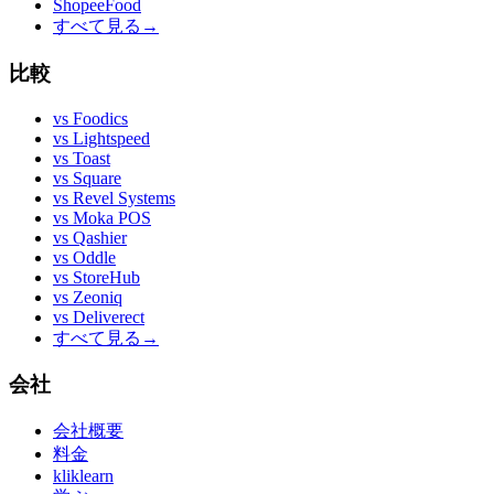
ShopeeFood
すべて見る
→
比較
vs
Foodics
vs
Lightspeed
vs
Toast
vs
Square
vs
Revel Systems
vs
Moka POS
vs
Qashier
vs
Oddle
vs
StoreHub
vs
Zeoniq
vs
Deliverect
すべて見る
→
会社
会社概要
料金
kliklearn