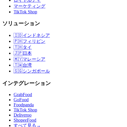
ロイヤルティ
マーケティング
TikTok Shop
ソリューション
🇮🇩
インドネシア
🇵🇭
フィリピン
🇹🇭
タイ
🇯🇵
日本
🇲🇾
マレーシア
🇹🇼
台湾
🇸🇬
シンガポール
インテグレーション
GrabFood
GoFood
Foodpanda
TikTok Shop
Deliveroo
ShopeeFood
すべて見る
→