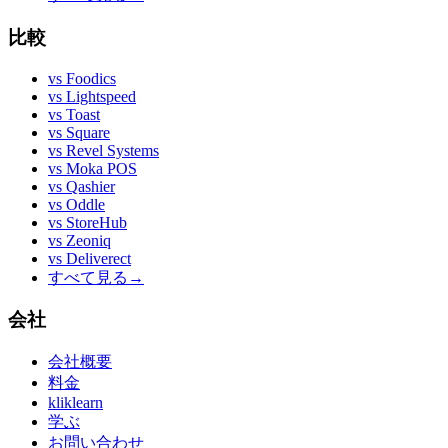
比較
vs
Foodics
vs
Lightspeed
vs
Toast
vs
Square
vs
Revel Systems
vs
Moka POS
vs
Qashier
vs
Oddle
vs
StoreHub
vs
Zeoniq
vs
Deliverect
すべて見る
→
会社
会社概要
料金
kliklearn
学ぶ
お問い合わせ