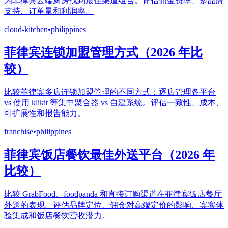
为菲律宾云端厨房找到最佳渠道组合。评估佣金费率、多品牌
支持、订单量和利润率。
cloud-kitchen
•
philippines
菲律宾连锁加盟管理方式（2026 年比
较）
比较菲律宾多店连锁加盟管理的不同方式：逐店管理各平台
vs 使用 klikit 等集中聚合器 vs 自建系统。评估一致性、成本、
可扩展性和报告能力。
franchise
•
philippines
菲律宾饭店餐饮最佳外送平台（2026 年
比较）
比较 GrabFood、foodpanda 和直接订购渠道在菲律宾饭店餐厅
外送的表现。评估品牌定位、佣金对高端定价的影响、宾客体
验集成和饭店餐饮营收潜力。