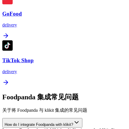
GoFood
delivery
TikTok Shop
delivery
Foodpanda 集成常见问题
关于将 Foodpanda 与 klikit 集成的常见问题
How do I integrate Foodpanda with klikit?