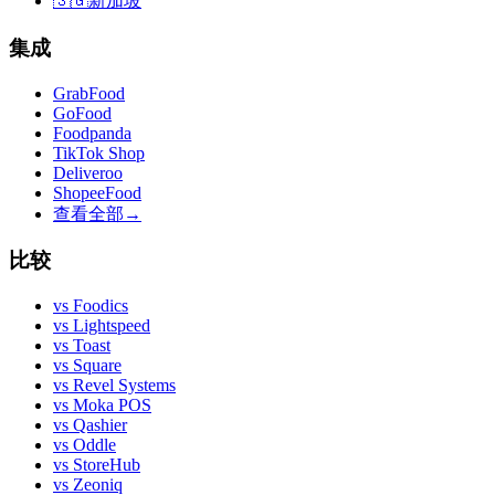
🇸🇬
新加坡
集成
GrabFood
GoFood
Foodpanda
TikTok Shop
Deliveroo
ShopeeFood
查看全部
→
比较
vs
Foodics
vs
Lightspeed
vs
Toast
vs
Square
vs
Revel Systems
vs
Moka POS
vs
Qashier
vs
Oddle
vs
StoreHub
vs
Zeoniq