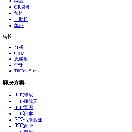
网店
QR点餐
预约
自助机
集成
成长
分析
CRM
忠诚度
营销
TikTok Shop
解决方案
🇮🇩
印尼
🇵🇭
菲律宾
🇹🇭
泰国
🇯🇵
日本
🇲🇾
马来西亚
🇹🇼
台湾