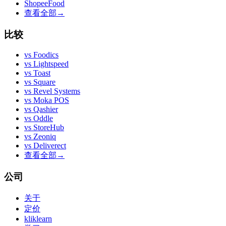
ShopeeFood
查看全部
→
比较
vs
Foodics
vs
Lightspeed
vs
Toast
vs
Square
vs
Revel Systems
vs
Moka POS
vs
Qashier
vs
Oddle
vs
StoreHub
vs
Zeoniq
vs
Deliverect
查看全部
→
公司
关于
定价
kliklearn