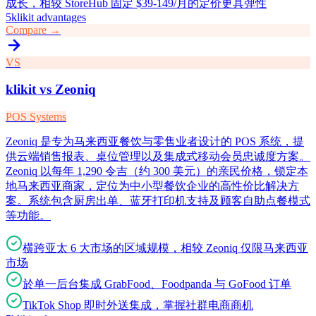
成长，相较 StoreHub 固定 $39-149/月的定价更具弹性
5
klikit advantages
Compare →
VS
klikit vs
Zeoniq
POS Systems
Zeoniq 是专为马来西亚餐饮与零售业者设计的 POS 系统，提
供云端销售报表、桌位管理以及集成式移动会员忠诚度方案。
Zeoniq 以每年 1,290 令吉（约 300 美元）的亲民价格，锁定本
地马来西亚商家，定位为中小型餐饮企业的高性价比解决方
案。系统包含厨房出单、蓝牙打印机支持及顾客自助点餐模式
等功能。
横跨亚太 6 大市场的区域规模，相较 Zeoniq 仅限马来西亚
市场
於单一后台集成 GrabFood、Foodpanda 与 GoFood 订单
TikTok Shop 即时外送集成，掌握社群电商商机