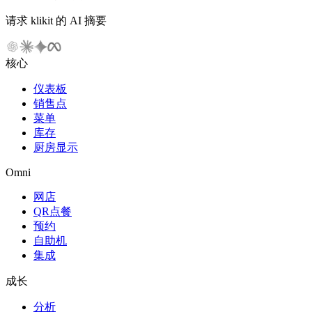
请求 klikit 的 AI 摘要
核心
仪表板
销售点
菜单
库存
厨房显示
Omni
网店
QR点餐
预约
自助机
集成
成长
分析