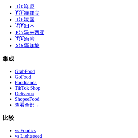
🇮🇩
印尼
🇵🇭
菲律宾
🇹🇭
泰国
🇯🇵
日本
🇲🇾
马来西亚
🇹🇼
台湾
🇸🇬
新加坡
集成
GrabFood
GoFood
Foodpanda
TikTok Shop
Deliveroo
ShopeeFood
查看全部
→
比较
vs
Foodics
vs
Lightspeed