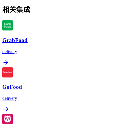
相关集成
GrabFood
delivery
GoFood
delivery