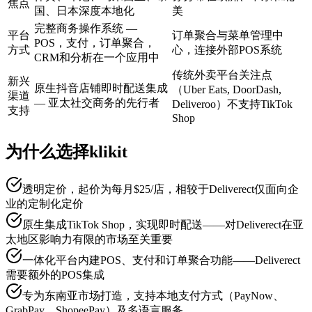
焦点
国、日本深度本地化
美
完整商务操作系统 —
平台
订单聚合与菜单管理中
POS，支付，订单聚合，
方式
心，连接外部POS系统
CRM和分析在一个应用中
传统外卖平台关注点
新兴
原生抖音店铺即时配送集成
（Uber Eats, DoorDash,
渠道
— 亚太社交商务的先行者
Deliveroo）不支持TikTok
支持
Shop
为什么选择klikit
透明定价，起价为每月$25/店，相较于Deliverect仅面向企
业的定制化定价
原生集成TikTok Shop，实现即时配送——对Deliverect在亚
太地区影响力有限的市场至关重要
一体化平台内建POS、支付和订单聚合功能——Deliverect
需要额外的POS集成
专为东南亚市场打造，支持本地支付方式（PayNow、
GrabPay、ShopeePay）及多语言服务