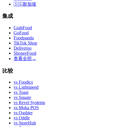
🇸🇬
新加坡
集成
GrabFood
GoFood
Foodpanda
TikTok Shop
Deliveroo
ShopeeFood
查看全部
→
比较
vs
Foodics
vs
Lightspeed
vs
Toast
vs
Square
vs
Revel Systems
vs
Moka POS
vs
Qashier
vs
Oddle
vs
StoreHub