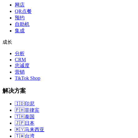
网店
QR点餐
预约
自助机
集成
成长
分析
CRM
忠诚度
营销
TikTok Shop
解决方案
🇮🇩
印尼
🇵🇭
菲律宾
🇹🇭
泰国
🇯🇵
日本
🇲🇾
马来西亚
🇹🇼
台湾