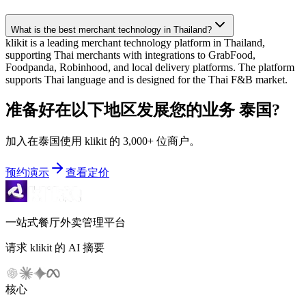
What is the best merchant technology in Thailand?
klikit is a leading merchant technology platform in Thailand,
supporting Thai merchants with integrations to GrabFood,
Foodpanda, Robinhood, and local delivery platforms. The platform
supports Thai language and is designed for the Thai F&B market.
准备好在以下地区发展您的业务
泰国
?
加入在泰国使用 klikit 的 3,000+ 位商户。
预约演示
查看定价
一站式餐厅外卖管理平台
请求 klikit 的 AI 摘要
核心