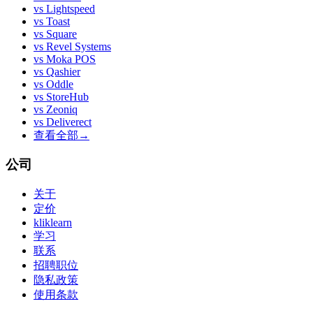
vs
Lightspeed
vs
Toast
vs
Square
vs
Revel Systems
vs
Moka POS
vs
Qashier
vs
Oddle
vs
StoreHub
vs
Zeoniq
vs
Deliverect
查看全部
→
公司
关于
定价
kliklearn
学习
联系
招聘职位
隐私政策
使用条款