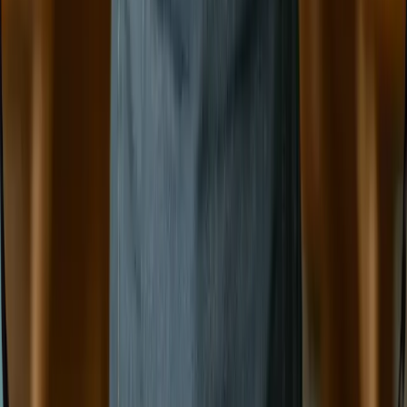
Foodpanda
TikTok Shop
Deliveroo
ShopeeFood
查看全部
→
比较
vs
Foodics
vs
Lightspeed
vs
Toast
vs
Square
vs
Revel Systems
vs
Moka POS
vs
Qashier
vs
Oddle
vs
StoreHub
vs
Zeoniq
vs
Deliverect
查看全部
→
公司