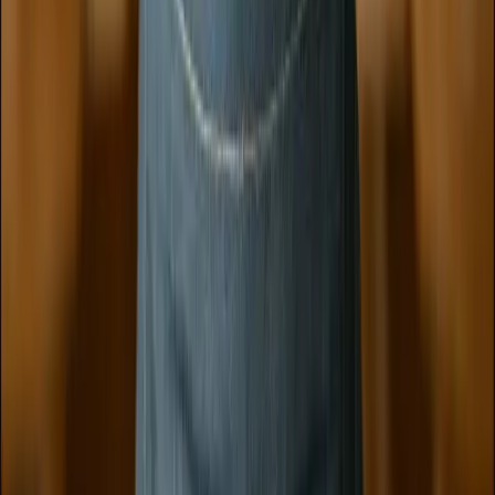
成长
分析
CRM
忠诚度
营销
TikTok Shop
解决方案
🇮🇩
印尼
🇵🇭
菲律宾
🇹🇭
泰国
🇯🇵
日本
🇲🇾
马来西亚
🇹🇼
台湾
🇸🇬
新加坡
集成
GrabFood
GoFood