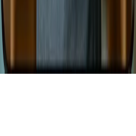
关于
定价
kliklearn
学习
联系
招聘职位
隐私政策
使用条款
© 2026 Klikit. 版权所有。
隐私政策
使用条款