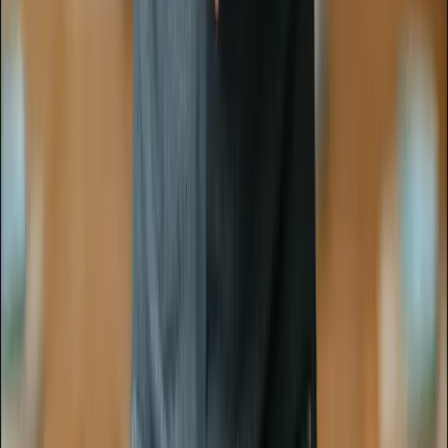
连接外送平台需要多长时间?
大多数集成可在 24 小时内完成。只需提供您的平台凭证，我
们的团队会处理技术设置。不需要编程或 IT 专业知识。
我可以从 klikit 管理所有平台的菜单吗?
可以！在 klikit 更新一次菜单，更改会自动同步到所有连接的
平台。价格、供应状态、描述和图片 - 全部从一个地方管理。
我需要多个平板电脑来处理不同平台吗?
不需要！klikit 最大的好处之一是将所有订单集成到单一设备
上。告别平板电脑数组 - 一个屏幕处理所有外送订单。
订单可以自动接受吗?
可以，klikit 可以根据您的规则自动接受收到的订单。设置营
业时间自动接受，或大额订单需要手动确认。
准备好简化您的运营了吗？
使用klikit连接所有外卖平台
预约演示
查看价格