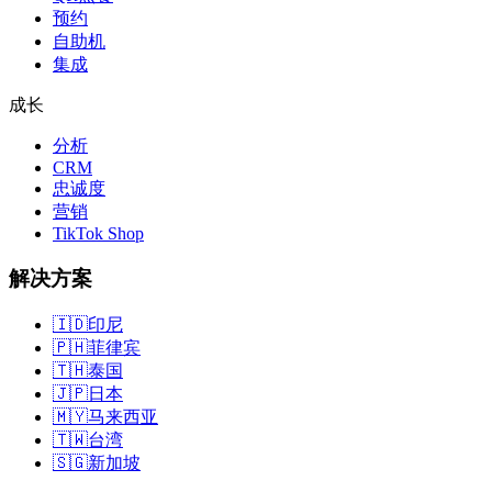
预约
自助机
集成
成长
分析
CRM
忠诚度
营销
TikTok Shop
解决方案
🇮🇩
印尼
🇵🇭
菲律宾
🇹🇭
泰国
🇯🇵
日本
🇲🇾
马来西亚
🇹🇼
台湾
🇸🇬
新加坡