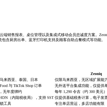
供云端销售报表、桌位管理以及集成式移动会员忠诚度方案。Zeoniq 
统包含厨房出单、蓝牙打印机支持及顾客自助点餐模式等功能。
Zeoniq
、马来西亚、泰国、日本
仅限马来西亚，无区域扩展能
od 与 TikTok Shop 订单
无外送平台集成功能，仅提供单纯
项，无年度绑约
每年 1,290 令吉（约 300 
DN（内陆税收局），支持 SST
仅提供基础税务计算，电子发
锁工具
专注单店营运，多店功能有限