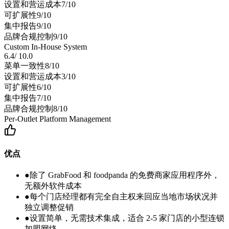
设置和营运成本
7
/10
可扩展性
9
/10
集中报告
9
/10
品牌合规控制
9
/10
Custom In-House System
6.4
/
10.0
菜单一致性
8
/10
设置和营运成本
3
/10
可扩展性
6
/10
集中报告
7
/10
品牌合规控制
8
/10
Per-Outlet Platform Management
优点
●
除了 GrabFood 和 foodpanda 的免费商家应用程序外，
无额外软件成本
●
每个门店经理都有完全自主权来回应当地市场状况并
独立调整促销
●
设置简单，无需技术集成，适合 2-5 家门店的小型连锁
加盟网络