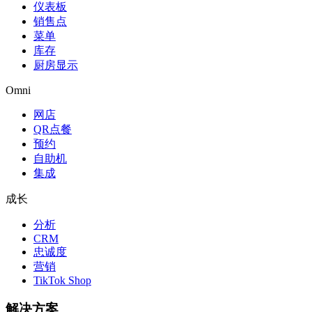
仪表板
销售点
菜单
库存
厨房显示
Omni
网店
QR点餐
预约
自助机
集成
成长
分析
CRM
忠诚度
营销
TikTok Shop
解决方案