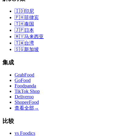
🇮🇩
印尼
🇵🇭
菲律宾
🇹🇭
泰国
🇯🇵
日本
🇲🇾
马来西亚
🇹🇼
台湾
🇸🇬
新加坡
集成
GrabFood
GoFood
Foodpanda
TikTok Shop
Deliveroo
ShopeeFood
查看全部
→
比较
vs
Foodics