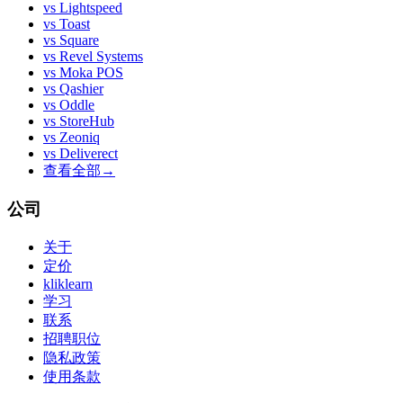
vs
Lightspeed
vs
Toast
vs
Square
vs
Revel Systems
vs
Moka POS
vs
Qashier
vs
Oddle
vs
StoreHub
vs
Zeoniq
vs
Deliverect
查看全部
→
公司
关于
定价
kliklearn
学习
联系
招聘职位
隐私政策
使用条款