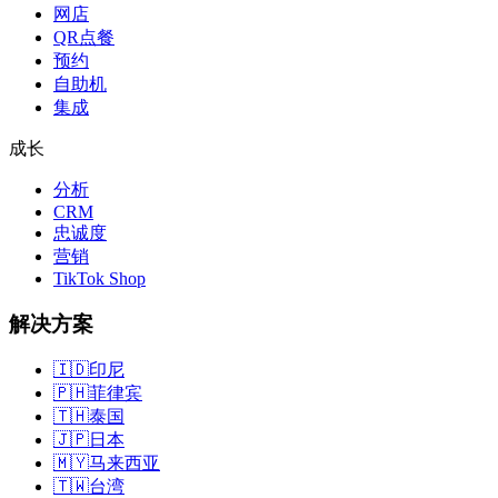
网店
QR点餐
预约
自助机
集成
成长
分析
CRM
忠诚度
营销
TikTok Shop
解决方案
🇮🇩
印尼
🇵🇭
菲律宾
🇹🇭
泰国
🇯🇵
日本
🇲🇾
马来西亚
🇹🇼
台湾