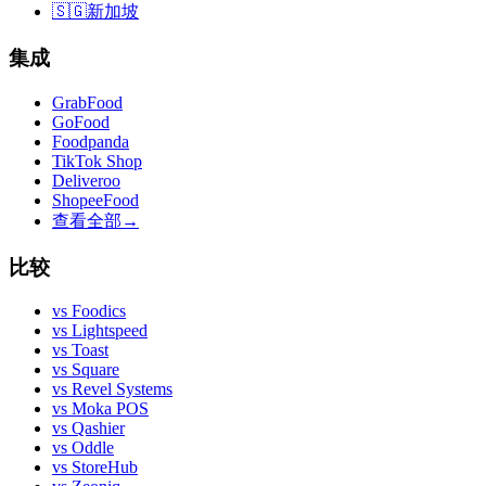
🇸🇬
新加坡
集成
GrabFood
GoFood
Foodpanda
TikTok Shop
Deliveroo
ShopeeFood
查看全部
→
比较
vs
Foodics
vs
Lightspeed
vs
Toast
vs
Square
vs
Revel Systems
vs
Moka POS
vs
Qashier
vs
Oddle
vs
StoreHub