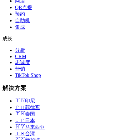
网店
QR点餐
预约
自助机
集成
成长
分析
CRM
忠诚度
营销
TikTok Shop
解决方案
🇮🇩
印尼
🇵🇭
菲律宾
🇹🇭
泰国
🇯🇵
日本
🇲🇾
马来西亚
🇹🇼
台湾