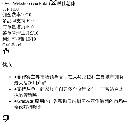
Own Webshop (via klikit)
最佳总体
8.4
/
10.0
佣金费率
10
/10
多品牌支持
9
/10
订单量潜力
4
/10
菜单管理工具
9
/10
利润率控制
10
/10
GrabFood
优点
●
菲律宾主导市场领导者，在大马尼拉和主要城市拥有
最大活跃用户群
●
支持从单一商家账户创建多个店铺文件，非常适合虚
拟品牌策略
●
GrabAds 应用内广告帮助云端厨房在竞争激烈的市场中
快速获得曝光