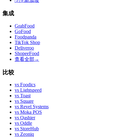
🇸🇬
新加坡
集成
GrabFood
GoFood
Foodpanda
TikTok Shop
Deliveroo
ShopeeFood
查看全部
→
比较
vs
Foodics
vs
Lightspeed
vs
Toast
vs
Square
vs
Revel Systems
vs
Moka POS
vs
Qashier
vs
Oddle
vs
StoreHub
vs
Zeoniq