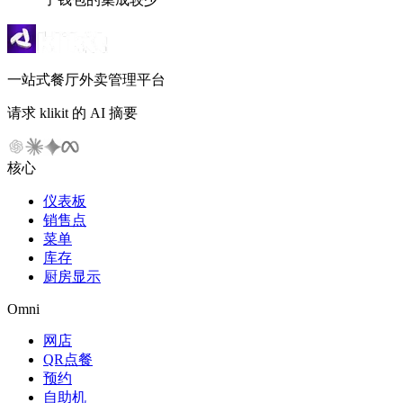
一站式餐厅外卖管理平台
请求 klikit 的 AI 摘要
核心
仪表板
销售点
菜单
库存
厨房显示
Omni
网店
QR点餐
预约
自助机