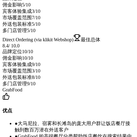
佣金影响
5
/10
宾客体验集成
3
/10
市场覆盖范围
7
/10
外送包装标准
5
/10
多门店管理
5
/10
Direct Ordering (via klikit Webshop)
最佳总体
8.4
/
10.0
品牌定位
10
/10
佣金影响
10
/10
宾客体验集成
9
/10
市场覆盖范围
3
/10
外送包装标准
8
/10
多门店管理
9
/10
GrabFood
优点
●
大马尼拉、宿雾和长滩岛的庞大用户群让饭店餐厅接
触到数百万潜在外送客户
●
GrabFood 的高端餐厅分类帮助饭店餐饮在搜索结果中