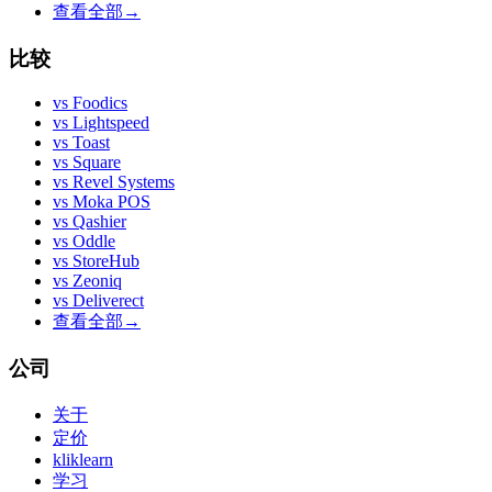
查看全部
→
比较
vs
Foodics
vs
Lightspeed
vs
Toast
vs
Square
vs
Revel Systems
vs
Moka POS
vs
Qashier
vs
Oddle
vs
StoreHub
vs
Zeoniq
vs
Deliverect
查看全部
→
公司
关于
定价
kliklearn
学习