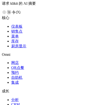
请求 klikit 的 AI 摘要
核心
仪表板
销售点
菜单
库存
厨房显示
Omni
网店
QR点餐
预约
自助机
集成
成长
分析
CRM