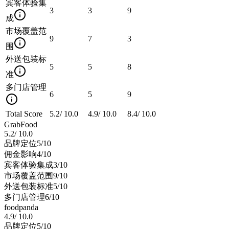
宾客体验集
3
3
9
成
市场覆盖范
9
7
3
围
外送包装标
5
5
8
准
多门店管理
6
5
9
Total Score
5.2
/
10.0
4.9
/
10.0
8.4
/
10.0
GrabFood
5.2
/
10.0
品牌定位
5
/10
佣金影响
4
/10
宾客体验集成
3
/10
市场覆盖范围
9
/10
外送包装标准
5
/10
多门店管理
6
/10
foodpanda
4.9
/
10.0
品牌定位
5
/10