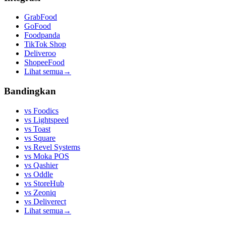
GrabFood
GoFood
Foodpanda
TikTok Shop
Deliveroo
ShopeeFood
Lihat semua
→
Bandingkan
vs
Foodics
vs
Lightspeed
vs
Toast
vs
Square
vs
Revel Systems
vs
Moka POS
vs
Qashier
vs
Oddle
vs
StoreHub
vs
Zeoniq
vs
Deliverect
Lihat semua
→