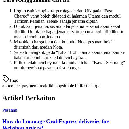
Log masuk ke aplikasi perniagaan dan klik pada “Fast
Charge” yang boleh didapati di halaman Utama dan modul
Tambah Pesanan, sebaik sahaja jenama dipilih.
Untuk satu jenama, secara lalai jenama tersebut akan kekal
dipilih. Untuk pelbagai jenama, satu jenama perlu dipilih dari
medan Pemilihan Jenama.
Masukkan harga item dan kuantiti. Nota pesanan boleh
ditambah dari medan Nota.
Setelah mengklik pada “Lihat Troli”, anda akan diarahkan ke
halaman pemilihan kaedah pembayaran.
Pilih kaedah pembayaran, kemudian tekan “Bayar Sekarang”
untuk membuat pesanan fast charge.
Tags
app
collect payment
nma
klikit app
simple bill
fast charge
Artikel Berkaitan
Pesanan
How do I manage GrabExpress deliveries for
Webshop orders?