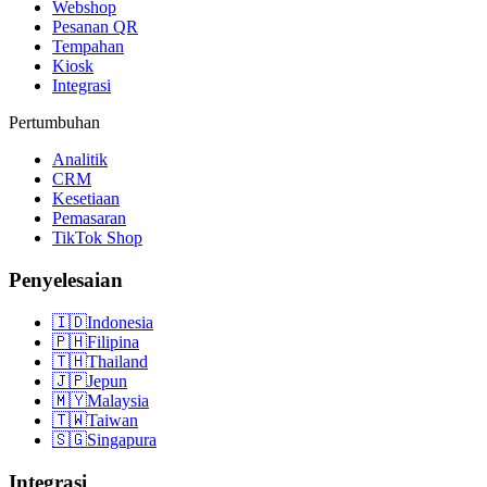
Webshop
Pesanan QR
Tempahan
Kiosk
Integrasi
Pertumbuhan
Analitik
CRM
Kesetiaan
Pemasaran
TikTok Shop
Penyelesaian
🇮🇩
Indonesia
🇵🇭
Filipina
🇹🇭
Thailand
🇯🇵
Jepun
🇲🇾
Malaysia
🇹🇼
Taiwan
🇸🇬
Singapura
Integrasi