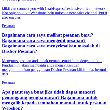
klikit can connect you with GrabExpress’ extensive driver network!
Not only do klikit Webshops help unlock a new sales channel, but it
also enables
Pesanan
Bagaimana cara saya melihat pesanan baru?
Bagaimana cara saya mengedit pesanan?
Bagaimana cara saya menyelesaikan masalah di
Dasbor Pesanan?
Mengurus pesanan anda tidak pernah semudah ini dengan klikit!
Panduan ini akan membantu anda menavigasi dan
mengoptimumkan penggunaan Dasbor Pesanan klikit anda, bermula
dari
Pesanan
Apa patut saya buat jika tidak dapat mencari
penunggang penghantaran? Bagaimana untuk
mengalih kepada tempahan manual untuk pesanan
Webshop?