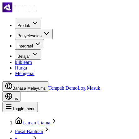
Produk
Penyelesaian
Integrasi
Belajar
kliklearn
Harga
Mengenai
Tempah Demo
Log Masuk
Bahasa Melayu
ms
ms
Toggle menu
Laman Utama
Pusat Bantuan