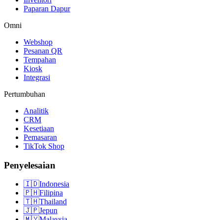
Paparan Dapur
Omni
Webshop
Pesanan QR
Tempahan
Kiosk
Integrasi
Pertumbuhan
Analitik
CRM
Kesetiaan
Pemasaran
TikTok Shop
Penyelesaian
🇮🇩
Indonesia
🇵🇭
Filipina
🇹🇭
Thailand
🇯🇵
Jepun
🇲🇾
Malaysia