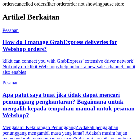
orders
cancelled orders
filter order
order not showing
pause store
Artikel Berkaitan
Pesanan
How do I manage GrabExpress deliveries for
Webshop orders?
klikit can connect you with GrabExpress’ extensive driver network!
Not only do klikit Webshops help unlock a new sales channel, but it
also enables
Pesanan
Apa patut saya buat jika tidak dapat mencari
penunggang penghantaran? Bagaimana untuk
mengalih kepada tempahan manual untuk pesanan
Webshop?
Mengalami Kekurangan Penunggang? Adakah pengagihan
penunggang mengambil masa yang lama? Adakah musim hujan
mempengaruhi pemenuhan pesanan?Sekarang, apabila pelanggan