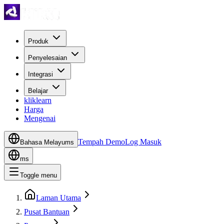
Produk
Penyelesaian
Integrasi
Belajar
kliklearn
Harga
Mengenai
Tempah Demo
Log Masuk
Bahasa Melayu
ms
ms
Toggle menu
Laman Utama
Pusat Bantuan