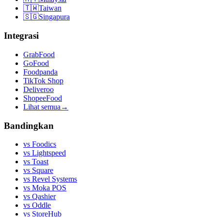
🇹🇼
Taiwan
🇸🇬
Singapura
Integrasi
GrabFood
GoFood
Foodpanda
TikTok Shop
Deliveroo
ShopeeFood
Lihat semua
→
Bandingkan
vs
Foodics
vs
Lightspeed
vs
Toast
vs
Square
vs
Revel Systems
vs
Moka POS
vs
Qashier
vs
Oddle
vs
StoreHub