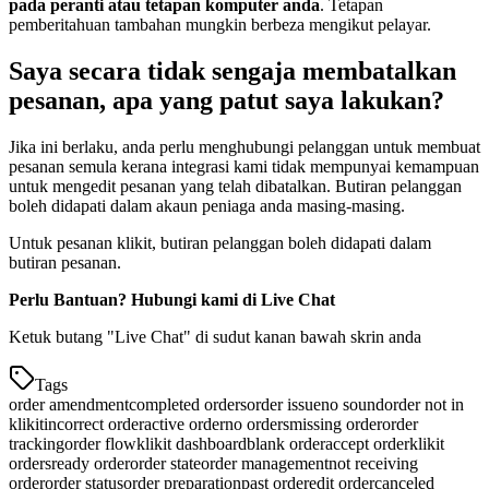
pada peranti atau tetapan komputer anda
. Tetapan
pemberitahuan tambahan mungkin berbeza mengikut pelayar.
Saya secara tidak sengaja membatalkan
pesanan, apa yang patut saya lakukan?
Jika ini berlaku, anda perlu menghubungi pelanggan untuk membuat
pesanan semula kerana integrasi kami tidak mempunyai kemampuan
untuk mengedit pesanan yang telah dibatalkan. Butiran pelanggan
boleh didapati dalam akaun peniaga anda masing-masing.
Untuk pesanan klikit, butiran pelanggan boleh didapati dalam
butiran pesanan.
Perlu Bantuan? Hubungi kami di Live Chat
Ketuk butang "Live Chat" di sudut kanan bawah skrin anda
Tags
order amendment
completed orders
order issue
no sound
order not in
klikit
incorrect order
active order
no orders
missing order
order
tracking
order flow
klikit dashboard
blank order
accept order
klikit
orders
ready order
order state
order management
not receiving
order
order status
order preparation
past order
edit order
canceled