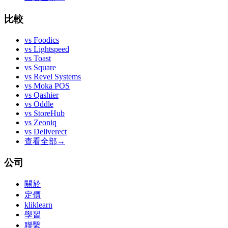
比較
vs
Foodics
vs
Lightspeed
vs
Toast
vs
Square
vs
Revel Systems
vs
Moka POS
vs
Qashier
vs
Oddle
vs
StoreHub
vs
Zeoniq
vs
Deliverect
查看全部
→
公司
關於
定價
kliklearn
學習
聯繫