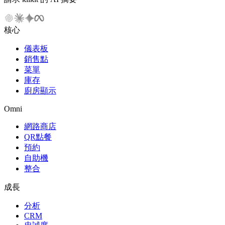
核心
儀表板
銷售點
菜單
庫存
廚房顯示
Omni
網路商店
QR點餐
預約
自助機
整合
成長
分析
CRM