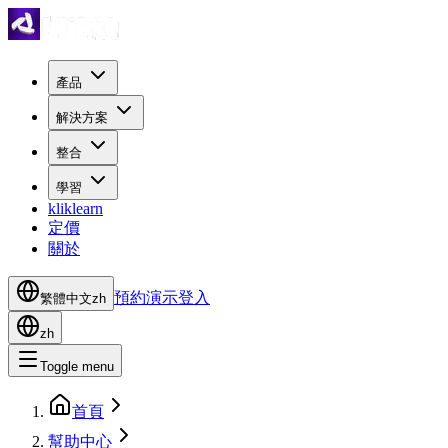
產品
解決方案
整合
學習
kliklearn
定價
關於
預約演示
登入
繁體中文
zh
zh
Toggle menu
首頁
幫助中心