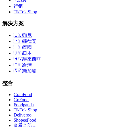
忠誠度
行銷
TikTok Shop
解決方案
🇮🇩
印尼
🇵🇭
菲律宾
🇹🇭
泰國
🇯🇵
日本
🇲🇾
馬來西亞
🇹🇼
台灣
🇸🇬
新加坡
整合
GrabFood
GoFood
Foodpanda
TikTok Shop
Deliveroo
ShopeeFood
查看全部
→