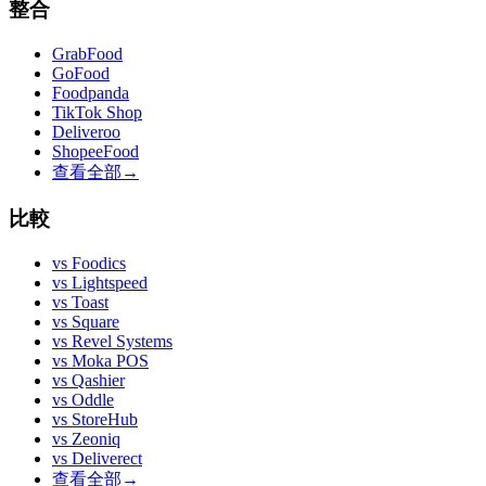
整合
GrabFood
GoFood
Foodpanda
TikTok Shop
Deliveroo
ShopeeFood
查看全部
→
比較
vs
Foodics
vs
Lightspeed
vs
Toast
vs
Square
vs
Revel Systems
vs
Moka POS
vs
Qashier
vs
Oddle
vs
StoreHub
vs
Zeoniq
vs
Deliverect
查看全部
→