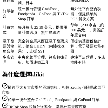
蓋範圍
域擴展能力
國、日本
統一後台管理 GrabFood、
無外送平台整合功
訂單整
Foodpanda、GoFood 與 TikTok
能，僅提供單純
合
Shop 訂單
POS 解決方案
每年 1,290 令吉（約
計費方
每月每店 25-39 美元，提供用
300 美元），需簽訂
式
量計價選項，無年度綁約
年度合約
電子發
完全符合馬來西亞電子發票規
僅提供基礎稅務計
票與稅
範，整合 LHDN（內陸稅收
算，電子發票功能有
務合規
局），支援 SST
限
多店管
中央化菜單管理、跨店數據分
專注單店營運，多店
理
析、加盟連鎖工具
功能有限
為什麼選擇klikit
橫跨亞太 6 大市場的區域規模，相較 Zeoniq 僅限馬來西亞
市場
於單一後台整合 GrabFood、Foodpanda 與 GoFood 訂單
TikTok Shop 即時外送整合，掌握社群電商商機