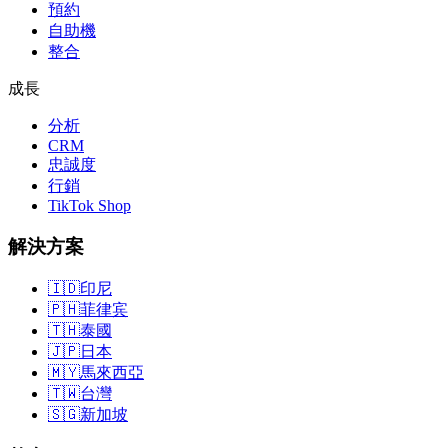
預約
自助機
整合
成長
分析
CRM
忠誠度
行銷
TikTok Shop
解決方案
🇮🇩
印尼
🇵🇭
菲律宾
🇹🇭
泰國
🇯🇵
日本
🇲🇾
馬來西亞
🇹🇼
台灣
🇸🇬
新加坡