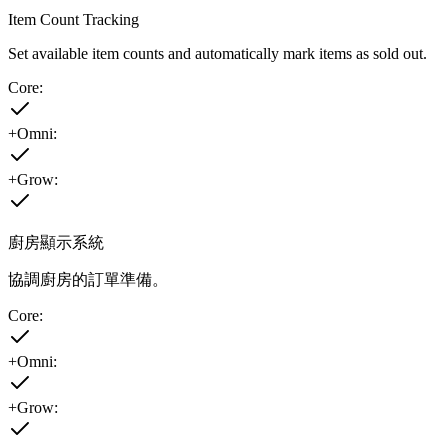
Item Count Tracking
Set available item counts and automatically mark items as sold out.
Core:
+Omni:
+Grow:
廚房顯示系統
協調廚房的訂單準備。
Core:
+Omni:
+Grow: