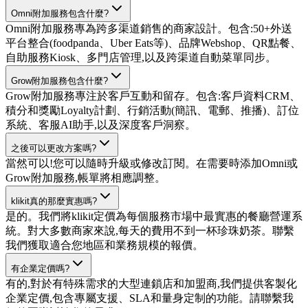
Omni附加服務包含什麼?
Omni附加服務專為跨多渠道銷售的商家設計。包含:50+外送
平台整合(foodpanda、Uber Eats等)、品牌Webshop、QR點餐、
自助服務Kiosk、多門店管理,以及跨渠道自動菜單同步。
Grow附加服務包含什麼?
Grow附加服務專注於客戶互動和留存。包含:客戶資料CRM、
積分和獎勵Loyalty計劃、行銷活動(簡訊、電郵、推播)、訂位
系統、客服AI助手,以及深度客戶洞察。
之後可以更改方案嗎?
當然可以!您可以隨時升級或修改訂閱。在需要時添加Omni或
Grow附加服務,帳單將相應調整。
klikit真的那麼實惠嗎?
是的。我們將klikit定價為每個服務市場中最實惠的餐廳營運系
統。對大多數商家來說,每天的費用不到一杯珍珠奶茶。聯繫
我們獲取適合您地區和業務規模的報價。
有企業定價嗎?
有的,對於有特殊需求的大型連鎖店和加盟商,我們提供客製化
企業定價,包含專屬支援、SLA和量身定制的功能。請聯繫我