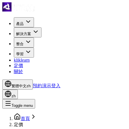
產品
解決方案
整合
學習
kliklearn
定價
關於
預約演示
登入
繁體中文
zh
zh
Toggle menu
首頁
定價