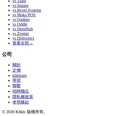
vs
Toast
vs
Square
vs
Revel Systems
vs
Moka POS
vs
Qashier
vs
Oddle
vs
StoreHub
vs
Zeoniq
vs
Deliverect
查看全部
→
公司
關於
定價
kliklearn
學習
聯繫
招聘職位
隱私權政策
使用條款
© 2026 Klikit. 版權所有。