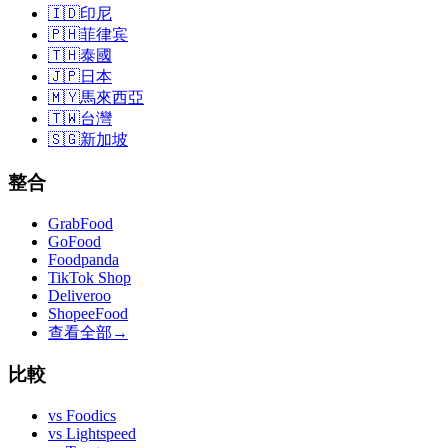
🇮🇩
印尼
🇵🇭
菲律宾
🇹🇭
泰國
🇯🇵
日本
🇲🇾
馬來西亞
🇹🇼
台灣
🇸🇬
新加坡
整合
GrabFood
GoFood
Foodpanda
TikTok Shop
Deliveroo
ShopeeFood
查看全部
→
比較
vs
Foodics
vs
Lightspeed