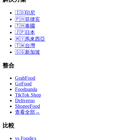
🇮🇩
印尼
🇵🇭
菲律宾
🇹🇭
泰國
🇯🇵
日本
🇲🇾
馬來西亞
🇹🇼
台灣
🇸🇬
新加坡
整合
GrabFood
GoFood
Foodpanda
TikTok Shop
Deliveroo
ShopeeFood
查看全部
→
比較
vs
Foodics