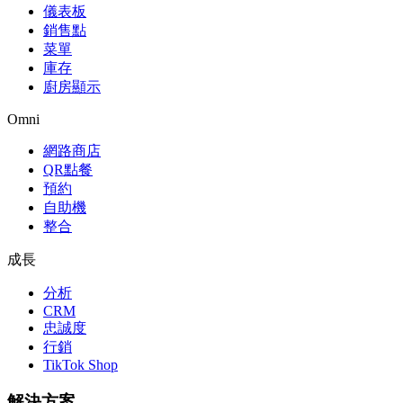
儀表板
銷售點
菜單
庫存
廚房顯示
Omni
網路商店
QR點餐
預約
自助機
整合
成長
分析
CRM
忠誠度
行銷
TikTok Shop
解決方案