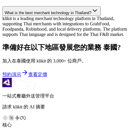
What is the best merchant technology in Thailand?
klikit is a leading merchant technology platform in Thailand,
supporting Thai merchants with integrations to GrabFood,
Foodpanda, Robinhood, and local delivery platforms. The platform
supports Thai language and is designed for the Thai F&B market.
準備好在以下地區發展您的業務
泰國
?
加入在泰國使用 klikit 的 3,000+ 位商戶。
預約演示
查看定價
一站式餐廳外送管理平台
請求 klikit 的 AI 摘要
核心