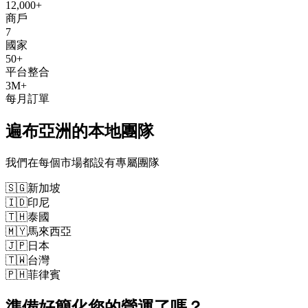
12,000+
商戶
7
國家
50+
平台整合
3M+
每月訂單
遍布亞洲的本地團隊
我們在每個市場都設有專屬團隊
🇸🇬
新加坡
🇮🇩
印尼
🇹🇭
泰國
🇲🇾
馬來西亞
🇯🇵
日本
🇹🇼
台灣
🇵🇭
菲律賓
準備好簡化您的營運了嗎？