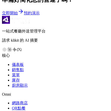
立即開始
預約演示
一站式餐廳外送管理平台
請求 klikit 的 AI 摘要
核心
儀表板
銷售點
菜單
庫存
廚房顯示
Omni
網路商店
QR點餐