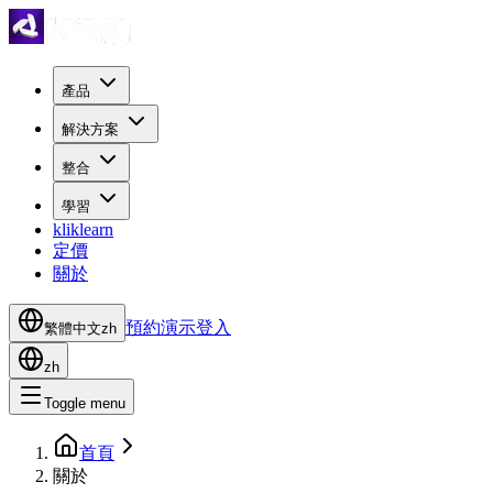
產品
解決方案
整合
學習
kliklearn
定價
關於
預約演示
登入
繁體中文
zh
zh
Toggle menu
首頁
關於