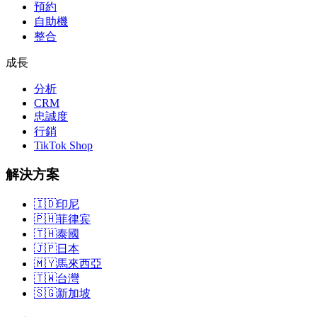
預約
自助機
整合
成長
分析
CRM
忠誠度
行銷
TikTok Shop
解決方案
🇮🇩
印尼
🇵🇭
菲律宾
🇹🇭
泰國
🇯🇵
日本
🇲🇾
馬來西亞
🇹🇼
台灣
🇸🇬
新加坡