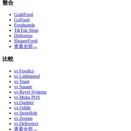
整合
GrabFood
GoFood
Foodpanda
TikTok Shop
Deliveroo
ShopeeFood
查看全部
→
比較
vs
Foodics
vs
Lightspeed
vs
Toast
vs
Square
vs
Revel Systems
vs
Moka POS
vs
Qashier
vs
Oddle
vs
StoreHub
vs
Zeoniq
vs
Deliverect
查看全部
→