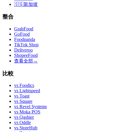
🇸🇬
新加坡
整合
GrabFood
GoFood
Foodpanda
TikTok Shop
Deliveroo
ShopeeFood
查看全部
→
比較
vs
Foodics
vs
Lightspeed
vs
Toast
vs
Square
vs
Revel Systems
vs
Moka POS
vs
Qashier
vs
Oddle
vs
StoreHub