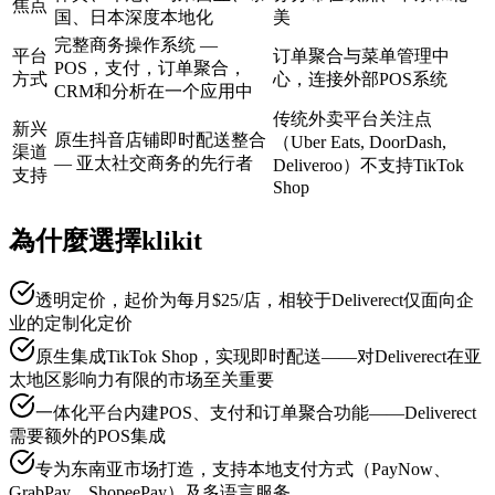
焦点
国、日本深度本地化
美
完整商务操作系统 —
平台
订单聚合与菜单管理中
POS，支付，订单聚合，
方式
心，连接外部POS系统
CRM和分析在一个应用中
传统外卖平台关注点
新兴
原生抖音店铺即时配送整合
（Uber Eats, DoorDash,
渠道
— 亚太社交商务的先行者
Deliveroo）不支持TikTok
支持
Shop
為什麼選擇klikit
透明定价，起价为每月$25/店，相较于Deliverect仅面向企
业的定制化定价
原生集成TikTok Shop，实现即时配送——对Deliverect在亚
太地区影响力有限的市场至关重要
一体化平台内建POS、支付和订单聚合功能——Deliverect
需要额外的POS集成
专为东南亚市场打造，支持本地支付方式（PayNow、
GrabPay、ShopeePay）及多语言服务