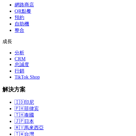
網路商店
QR點餐
預約
自助機
整合
成長
分析
CRM
忠誠度
行銷
TikTok Shop
解決方案
🇮🇩
印尼
🇵🇭
菲律宾
🇹🇭
泰國
🇯🇵
日本
🇲🇾
馬來西亞
🇹🇼
台灣