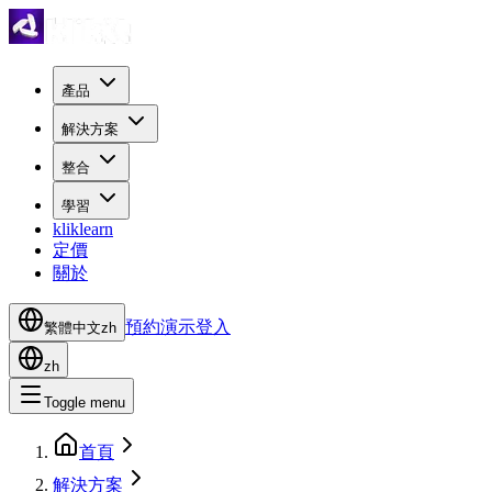
產品
解決方案
整合
學習
kliklearn
定價
關於
預約演示
登入
繁體中文
zh
zh
Toggle menu
首頁
解決方案