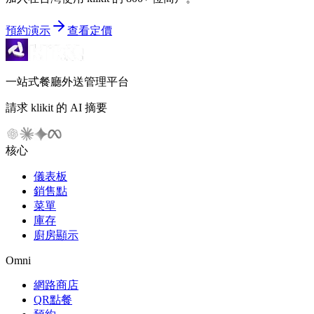
預約演示
查看定價
一站式餐廳外送管理平台
請求 klikit 的 AI 摘要
核心
儀表板
銷售點
菜單
庫存
廚房顯示
Omni
網路商店
QR點餐