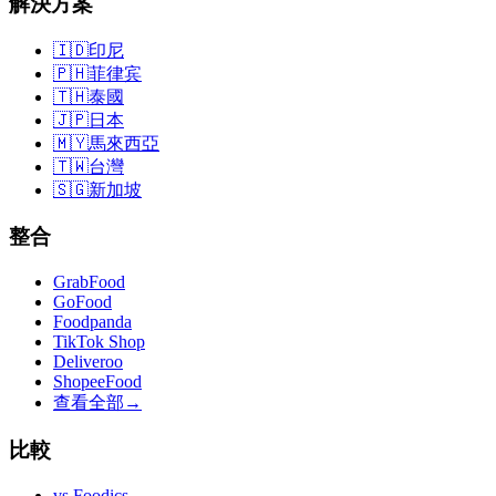
解決方案
🇮🇩
印尼
🇵🇭
菲律宾
🇹🇭
泰國
🇯🇵
日本
🇲🇾
馬來西亞
🇹🇼
台灣
🇸🇬
新加坡
整合
GrabFood
GoFood
Foodpanda
TikTok Shop
Deliveroo
ShopeeFood
查看全部
→
比較
vs
Foodics