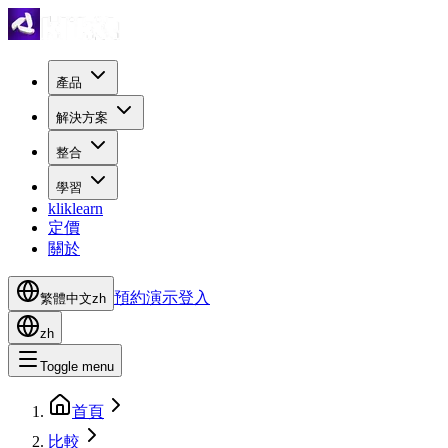
產品
解決方案
整合
學習
kliklearn
定價
關於
預約演示
登入
繁體中文
zh
zh
Toggle menu
首頁
比較