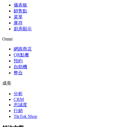
儀表板
銷售點
菜單
庫存
廚房顯示
Omni
網路商店
QR點餐
預約
自助機
整合
成長
分析
CRM
忠誠度
行銷
TikTok Shop