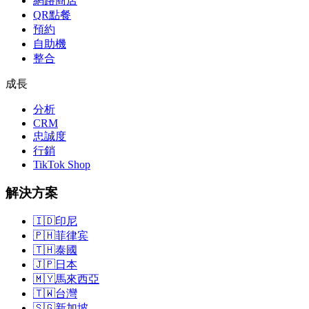
網路商店
QR點餐
預約
自助機
整合
成長
分析
CRM
忠誠度
行銷
TikTok Shop
解決方案
🇮🇩
印尼
🇵🇭
菲律宾
🇹🇭
泰國
🇯🇵
日本
🇲🇾
馬來西亞
🇹🇼
台灣
🇸🇬
新加坡