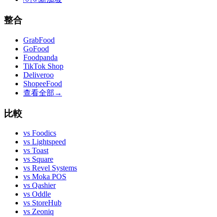
整合
GrabFood
GoFood
Foodpanda
TikTok Shop
Deliveroo
ShopeeFood
查看全部
→
比較
vs
Foodics
vs
Lightspeed
vs
Toast
vs
Square
vs
Revel Systems
vs
Moka POS
vs
Qashier
vs
Oddle
vs
StoreHub
vs
Zeoniq