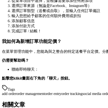
從菜單項目中選擇，並根據需要添加任何附加項
選擇訂單來源（無論是Facebook、Instagram等）
選擇訂單類型（送餐或自取），並輸入任何訂單備註
輸入您想給予顧客的任何額外費用或折扣
添加顧客信息
添加付款方式
完成訂單 / 結帳！
我如何為新增訂單功能定價？
在菜單管理功能中，您能為與之整合的特定送餐平台定價。分配給
仍需要幫助嗎？
聯絡即時聊天：
點擊您klikit畫面右下角的「聊天」按鈕。
Tags
add order
order management
order entry
order tracking
social media ord
相關文章