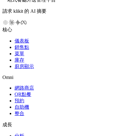
請求 klikit 的 AI 摘要
核心
儀表板
銷售點
菜單
庫存
廚房顯示
Omni
網路商店
QR點餐
預約
自助機
整合
成長
分析