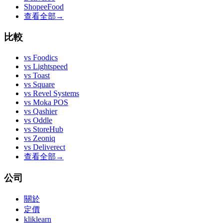
ShopeeFood
查看全部
→
比較
vs
Foodics
vs
Lightspeed
vs
Toast
vs
Square
vs
Revel Systems
vs
Moka POS
vs
Qashier
vs
Oddle
vs
StoreHub
vs
Zeoniq
vs
Deliverect
查看全部
→
公司
關於
定價
kliklearn