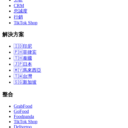
CRM
忠誠度
行銷
TikTok Shop
解決方案
🇮🇩
印尼
🇵🇭
菲律宾
🇹🇭
泰國
🇯🇵
日本
🇲🇾
馬來西亞
🇹🇼
台灣
🇸🇬
新加坡
整合
GrabFood
GoFood
Foodpanda
TikTok Shop
Deliveroo