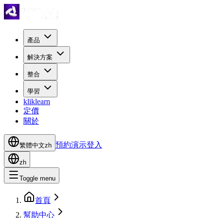
產品
解決方案
整合
學習
kliklearn
定價
關於
預約演示
登入
繁體中文
zh
zh
Toggle menu
首頁
幫助中心