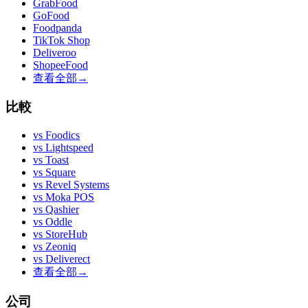
GrabFood
GoFood
Foodpanda
TikTok Shop
Deliveroo
ShopeeFood
查看全部
→
比較
vs
Foodics
vs
Lightspeed
vs
Toast
vs
Square
vs
Revel Systems
vs
Moka POS
vs
Qashier
vs
Oddle
vs
StoreHub
vs
Zeoniq
vs
Deliverect
查看全部
→
公司