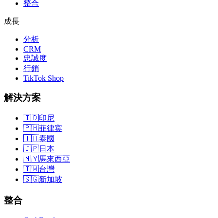
整合
成長
分析
CRM
忠誠度
行銷
TikTok Shop
解決方案
🇮🇩
印尼
🇵🇭
菲律宾
🇹🇭
泰國
🇯🇵
日本
🇲🇾
馬來西亞
🇹🇼
台灣
🇸🇬
新加坡
整合