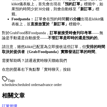
klikit儀表板上，首先會出現在
「預約訂單」
標籤中，如
果預約時間少於30分鐘，則會自動移至
「新訂單」
標
籤。
Foodpanda：
訂單會在預約時間
前15分鐘
出現在klikit儀
表板上，並
直接放置於「新訂單」
標籤中。
對於GrabFood和Foodpanda，
訂單被接受時會列印考單
——無
論是手動還是自動接受——
不管訂單是即時的還是預約的
。
請注意，雖然klikit已配置為立即接收這些訂單，但
安排的時間
取決於提供者（Grab/Foodpanda）實際發送訂單的時間
。
需要幫助嗎？請通過實時聊天聯絡我們
在您的螢幕右下角點擊「實時聊天」按鈕
Tags
schedule
scheduled orders
advance order
相關文章
訂單管理