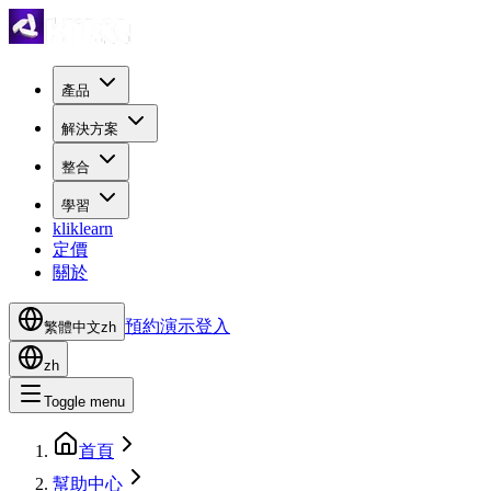
產品
解決方案
整合
學習
kliklearn
定價
關於
預約演示
登入
繁體中文
zh
zh
Toggle menu
首頁
幫助中心