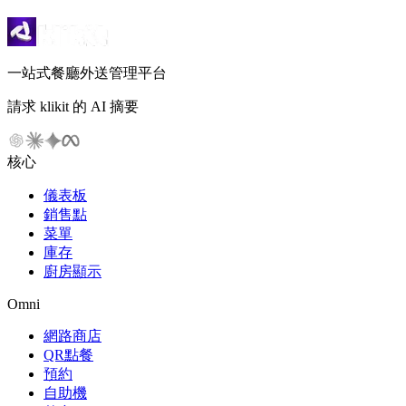
一站式餐廳外送管理平台
請求 klikit 的 AI 摘要
核心
儀表板
銷售點
菜單
庫存
廚房顯示
Omni
網路商店
QR點餐
預約
自助機