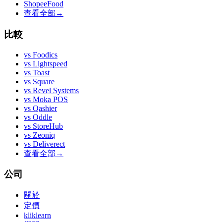
ShopeeFood
查看全部
→
比較
vs
Foodics
vs
Lightspeed
vs
Toast
vs
Square
vs
Revel Systems
vs
Moka POS
vs
Qashier
vs
Oddle
vs
StoreHub
vs
Zeoniq
vs
Deliverect
查看全部
→
公司
關於
定價
kliklearn