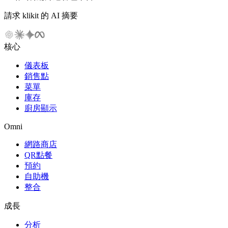
請求 klikit 的 AI 摘要
核心
儀表板
銷售點
菜單
庫存
廚房顯示
Omni
網路商店
QR點餐
預約
自助機
整合
成長
分析