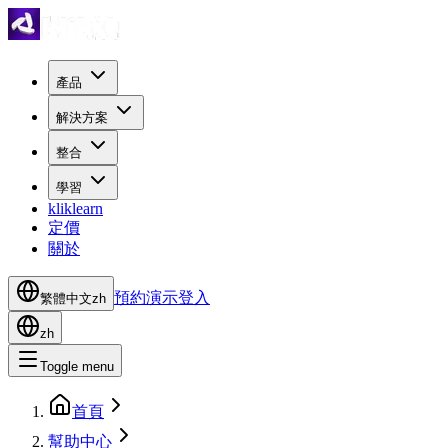
產品
解決方案
整合
學習
kliklearn
定價
關於
預約演示
登入
繁體中文
zh
zh
Toggle menu
首頁
幫助中心